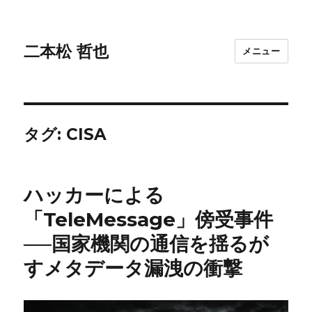
二本松 哲也
メニュー
タグ:
CISA
ハッカーによる
「TeleMessage」傍受事件
──国家機関の通信を揺るが
すメタデータ漏洩の衝撃