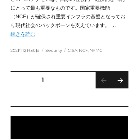
にとって最も重要なものです。国家重要機能
（NCF）が確保され重要インフラの基盤となってお
り現代社会のバックボーンを支えています。 …
“CISA 国家重要機能ファクトシート 日本語抄訳” の
続きを読む
投
カ
タ
2021年12月30日
Security
CISA
,
NCF
,
NRMC
稿
テ
グ
日:
ゴ
リ
ー
投
固定ページ
1
次の
稿
ペー
ジ
の
ペ