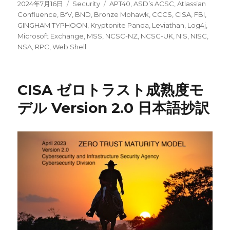
投
カ
タ
2024年7月16日
Security
APT40
,
ASD’s ACSC
,
Atlassian
稿
テ
グ
Confluence
,
BfV
,
BND
,
Bronze Mohawk
,
CCCS
,
CISA
,
FBI
,
日:
ゴ
GINGHAM TYPHOON
,
Kryptonite Panda
,
Leviathan
,
Log4j
,
リ
Microsoft Exchange
,
MSS
,
NCSC-NZ
,
NCSC-UK
,
NIS
,
NISC
,
ー
NSA
,
RPC
,
Web Shell
CISA ゼロトラスト成熟度モ
デル Version 2.0 日本語抄訳