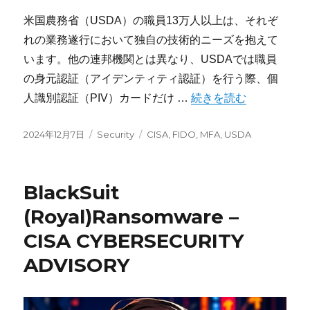
米国農務省（USDA）の職員13万人以上は、それぞ
れの業務遂行において独自の技術的ニーズを抱えて
います。他の連邦機関とは異なり、USDAでは職員
の身元認証（アイデンティティ認証）を行う際、個
“フィッシング耐性のある多
人識別認証（PIV）カードだけ …
続きを読む
投
カ
タ
2024年12月7日
Security
CISA
,
FIDO
,
MFA
,
USDA
稿
テ
グ
日:
ゴ
リ
BlackSuit
ー
(Royal)Ransomware –
CISA CYBERSECURITY
ADVISORY