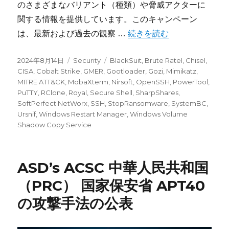
のさまざまなバリアント（種類）や脅威アクターに
関する情報を提供しています。このキャンペーン
“BlackSuit (Royal)Rans
は、最新および過去の観察 …
続きを読む
投
カ
タ
2024年8月14日
Security
BlackSuit
,
Brute Ratel
,
Chisel
,
稿
テ
グ
CISA
,
Cobalt Strike
,
GMER
,
Gootloader
,
Gozi
,
Mimikatz
,
日:
ゴ
MITRE ATT&CK
,
MobaXterm
,
Nirsoft
,
OpenSSH
,
PowerTool
,
リ
PuTTY
,
RClone
,
Royal
,
Secure Shell
,
SharpShares
,
ー
SoftPerfect NetWorx
,
SSH
,
StopRansomware
,
SystemBC
,
Ursnif
,
Windows Restart Manager
,
Windows Volume
Shadow Copy Service
ASD’s ACSC 中華人民共和国
（PRC） 国家保安省 APT40
の攻撃手法の公表