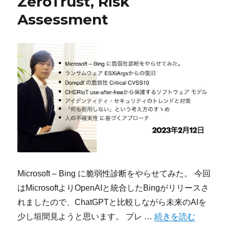
ZeroTrust, Risk
Assessment
Microsoft – Bing に脆弱性診断をやらせてみた。 今回
はMicrosoftよりOpenAIと統合したBingがリリースさ
れましたので、ChatGPTと比較しながら未来のAIを
“今宵のサイバーセキュリティに
少し垣間見ようと思います。 プレ …
続きを読む