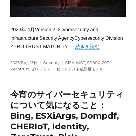
2023年 4月Version 2.0Cybersecurity and
Infrastructure Security AgencyCybersecurity Division
“CISA ゼロトラスト成熟度モデル
ZERO TRUST MATURITY …
続きを読む
投
カ
タ
2023年4月13日
Security
CISA
,
NIST
,
SP800-207
,
稿
テ
グ
Zerotrust
,
ゼロトラスト
,
ゼロトラスト成熟度モデル
日:
ゴ
リ
ー
今宵のサイバーセキュリティ
について気になること：
Bing, ESXiArgs, Dompdf,
CHERIoT, Identity,