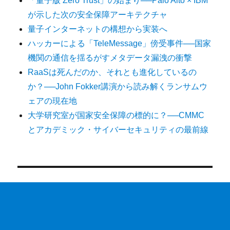
「量子版 Zero Trust」の始まり──Palo Alto × IBM
が示した次の安全保障アーキテクチャ
量子インターネットの構想から実装へ
ハッカーによる「TeleMessage」傍受事件──国家
機関の通信を揺るがすメタデータ漏洩の衝撃
RaaSは死んだのか、それとも進化しているの
か？──John Fokker講演から読み解くランサムウ
ェアの現在地
大学研究室が国家安全保障の標的に？──CMMC
とアカデミック・サイバーセキュリティの最前線