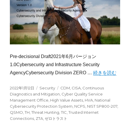
Pre-decisional Draft2021年6月バージョン
1.0Cybersecurity and Infrastructure Security
“CISA ゼロト
AgencyCybersecurity Division ZERO …
続きを読む
投
カ
タ
2022年1月12日
Security
CDM
,
CISA
,
Continuous
稿
テ
グ
Diagnostics and Mitigation
,
Cyber Quality Service
日:
ゴ
Management Office
,
High Value Assets
,
HVA
,
National
リ
Cybersecurity Protection System
,
NCPS
,
NIST SP800-207
,
ー
QSMO
,
TH
,
Threat Hunting
,
TIC
,
Trusted Internet
Connections
,
ZTA
,
ゼロトラスト