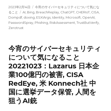
投
カ
2023年2月14日
今宵のサイバーセキュリティについて気にな
稿
タ
テ
ること
AI
,
Bing
,
BreachReplay
,
ChatGPT
,
CHERIoT
,
CISA
,
日:
グ
ゴ
Dompdf
,
doxing
,
ESXIArgs
,
Identity
,
Microsoft
,
OpenAI
,
リ
PasswordSpray
,
Phishing
,
RiskAssessment
,
TrustButVerify
,
ー
Zerotrust
今宵のサイバーセキュリティ
について気になること
20221023：Lazarus 日本企
業100億円の被害, CISA
RedEye, 米 Konnech社 中
国に選挙データ保管, 人間を
狙うAI銃