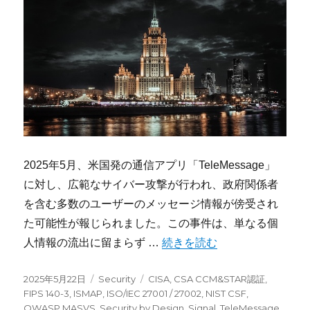
2025年5月、米国発の通信アプリ「TeleMessage」
に対し、広範なサイバー攻撃が行われ、政府関係者
を含む多数のユーザーのメッセージ情報が傍受され
た可能性が報じられました。この事件は、単なる個
“ハッカーによる「TeleMe
人情報の流出に留まらず …
続きを読む
投
カ
タ
2025年5月22日
Security
CISA
,
CSA CCM&STAR認証
,
稿
テ
グ
FIPS 140-3
,
ISMAP
,
ISO/IEC 27001 / 27002
,
NIST CSF
,
日:
ゴ
OWASP MASVS
,
Security by Design
,
Signal
,
TeleMessage
,