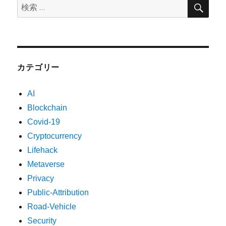
検
検
索
索:
カテゴリー
AI
Blockchain
Covid-19
Cryptocurrency
Lifehack
Metaverse
Privacy
Public-Attribution
Road-Vehicle
Security