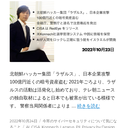
北朝鮮ハッカー集団「ラザルス」、日本企業攻撃
100億円近くの暗号資産盗む 2021年ごろより、ラザ
ルスの活動は活発化し始めており、テレ朝ニュース
の独自取材によると日本でも被害が出ている模様で
“今宵のサイバーセキュリティ
す。 警察当局関係者によりま …
続きを読む
投
カ
2022年10月24日
今宵のサイバーセキュリティについて気にな
稿
タ
テ
ること
AI
,
CISA
,
Konnech
,
Lazarus
,
PII
,
Privacy by Design
,