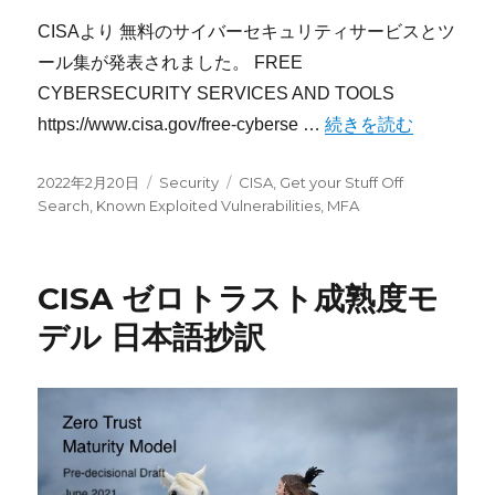
CISAより 無料のサイバーセキュリティサービスとツ
ール集が発表されました。 FREE
CYBERSECURITY SERVICES AND TOOLS
“CISA 無料のサイ
https://www.cisa.gov/free-cyberse …
続きを読む
投
カ
タ
2022年2月20日
Security
CISA
,
Get your Stuff Off
稿
テ
グ
Search
,
Known Exploited Vulnerabilities
,
MFA
日:
ゴ
リ
ー
CISA ゼロトラスト成熟度モ
デル 日本語抄訳