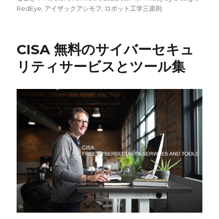
日:
グ
ゴ
RedEye
,
アイザックアシモフ
,
ロボット工学三原則
リ
ー
CISA 無料のサイバーセキュ
リティサービスとツール集