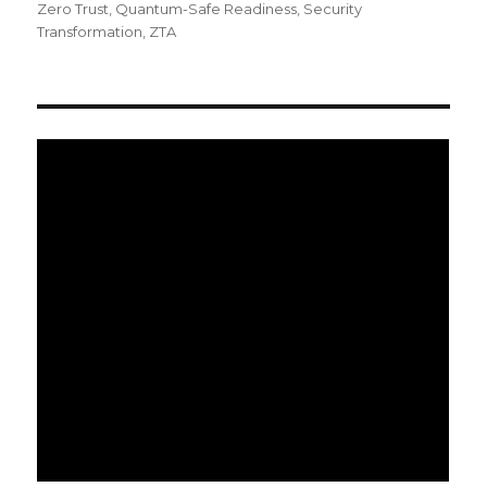
日:
ゴ
Zero Trust
,
Quantum-Safe Readiness
,
Security
リ
Transformation
,
ZTA
ー