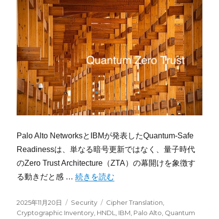
Palo Alto NetworksとIBMが発表したQuantum-Safe
Readinessは、単なる暗号更新ではなく、量子時代
のZero Trust Architecture（ZTA）の幕開けを象徴す
“「量子版 Zero Trust」の始まり──Pal
る動きだと感 …
続きを読む
投
カ
タ
2025年11月20日
Security
Cipher Translation
,
稿
テ
グ
Cryptographic Inventory
,
HNDL
,
IBM
,
Palo Alto
,
Quantum