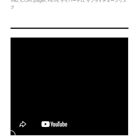
日:
ゴ
V82
,
ICOM
,
pager
,
PETN
,
サイバーテロ
,
サプライチェーンリス
リ
ク
ー