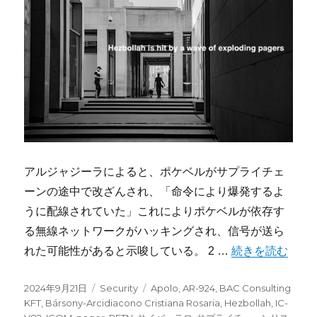
アルジャジーラによると、ポケベルがサプライチェ
ーンの途中で改ざんされ、「命令により爆発するよ
うに配線されていた」これによりポケベルが依存す
る無線ネットワークがハッキングされ、信号が送ら
“ヒズボラのポケ
れた可能性があると示唆している。 2 …
続きを読む
投
カ
タ
2024年9月21日
Security
Apolo
,
AR-924
,
BAC Consulting
稿
テ
グ
KFT
,
Bársony-Arcidiacono Cristiana Rosaria
,
Hezbollah
,
IC-