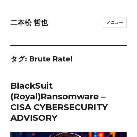
二本松 哲也
メニュー
タグ:
Brute Ratel
BlackSuit
(Royal)Ransomware –
CISA CYBERSECURITY
ADVISORY