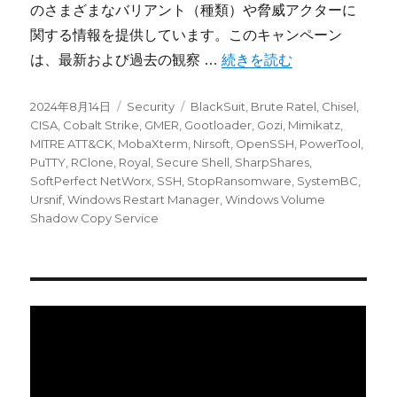
のさまざまなバリアント（種類）や脅威アクターに
関する情報を提供しています。このキャンペーン
“BlackSuit (Royal)Rans
は、最新および過去の観察 …
続きを読む
投
カ
タ
2024年8月14日
Security
BlackSuit
,
Brute Ratel
,
Chisel
,
稿
テ
グ
CISA
,
Cobalt Strike
,
GMER
,
Gootloader
,
Gozi
,
Mimikatz
,
日:
ゴ
MITRE ATT&CK
,
MobaXterm
,
Nirsoft
,
OpenSSH
,
PowerTool
,
リ
PuTTY
,
RClone
,
Royal
,
Secure Shell
,
SharpShares
,
ー
SoftPerfect NetWorx
,
SSH
,
StopRansomware
,
SystemBC
,
Ursnif
,
Windows Restart Manager
,
Windows Volume
Shadow Copy Service