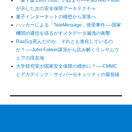
「量子版 Zero Trust」の始まり──Palo Alto × IBM
が示した次の安全保障アーキテクチャ
量子インターネットの構想から実装へ
ハッカーによる「TeleMessage」傍受事件──国家
機関の通信を揺るがすメタデータ漏洩の衝撃
RaaSは死んだのか、それとも進化しているの
か？──John Fokker講演から読み解くランサムウ
ェアの現在地
大学研究室が国家安全保障の標的に？──CMMC
とアカデミック・サイバーセキュリティの最前線