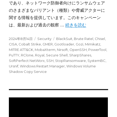
であり、ネットワーク防御者向けにランサムウェア
のさまざまなバリアント（種類）や脅威アクターに
関する情報を提供しています。このキャンペーン
“BlackSuit (Royal)Rans
は、最新および過去の観察 …
続きを読む
投
カ
タ
2024年8月14日
Security
BlackSuit
,
Brute Ratel
,
Chisel
,
稿
テ
グ
CISA
,
Cobalt Strike
,
GMER
,
Gootloader
,
Gozi
,
Mimikatz
,
日:
ゴ
MITRE ATT&CK
,
MobaXterm
,
Nirsoft
,
OpenSSH
,
PowerTool
,
リ
PuTTY
,
RClone
,
Royal
,
Secure Shell
,
SharpShares
,
ー
SoftPerfect NetWorx
,
SSH
,
StopRansomware
,
SystemBC
,
Ursnif
,
Windows Restart Manager
,
Windows Volume
Shadow Copy Service