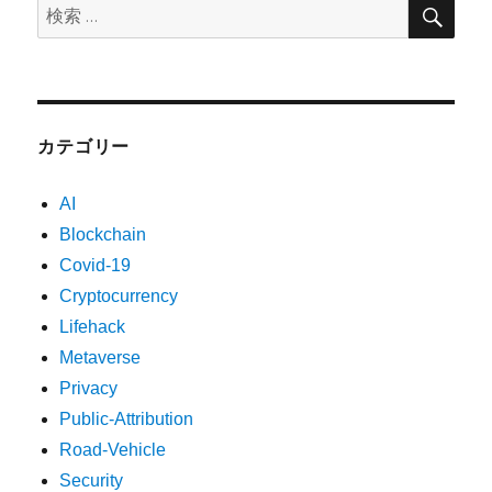
検
検
索
索:
カテゴリー
AI
Blockchain
Covid-19
Cryptocurrency
Lifehack
Metaverse
Privacy
Public-Attribution
Road-Vehicle
Security