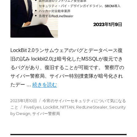
LockBit 2.0ランサムウェアのバグとデータベース復
旧の試み lockbit2.0は暗号化したMSSQLが復元でき
るバグがあり、復旧することが可能です。 警察庁の
サイバー警察局、サイバー特別捜査隊が暗号化され
“今宵のサイバーセキュリティについて気になること：LockBit
たデー …
続きを読む
投
カ
2023年1月10日
今宵のサイバーセキュリティについて気になる
稿
タ
テ
こと
FiveEyes
,
LockBit
,
NITTAN
,
RedLineStealer
,
Security
日:
グ
ゴ
by Design
,
サイバー警察局
リ
ー