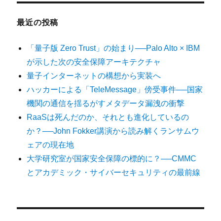
最近の投稿
「量子版 Zero Trust」の始まり──Palo Alto × IBM
が示した次の安全保障アーキテクチャ
量子インターネットの構想から実装へ
ハッカーによる「TeleMessage」傍受事件──国家
機関の通信を揺るがすメタデータ漏洩の衝撃
RaaSは死んだのか、それとも進化しているの
か？──John Fokker講演から読み解くランサムウ
ェアの現在地
大学研究室が国家安全保障の標的に？──CMMC
とアカデミック・サイバーセキュリティの最前線