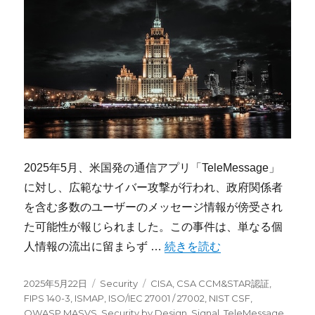
2025年5月、米国発の通信アプリ「TeleMessage」
に対し、広範なサイバー攻撃が行われ、政府関係者
を含む多数のユーザーのメッセージ情報が傍受され
た可能性が報じられました。この事件は、単なる個
“ハッカーによる「TeleMe
人情報の流出に留まらず …
続きを読む
投
カ
タ
2025年5月22日
Security
CISA
,
CSA CCM&STAR認証
,
稿
テ
グ
FIPS 140-3
,
ISMAP
,
ISO/IEC 27001 / 27002
,
NIST CSF
,
日:
ゴ
OWASP MASVS
,
Security by Design
,
Signal
,
TeleMessage
,