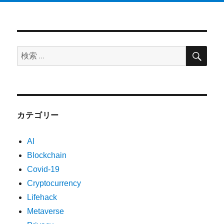
検
検
索
索:
カテゴリー
AI
Blockchain
Covid-19
Cryptocurrency
Lifehack
Metaverse