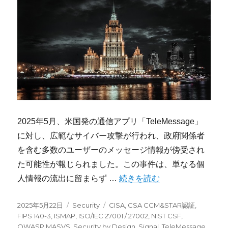
2025年5月、米国発の通信アプリ「TeleMessage」
に対し、広範なサイバー攻撃が行われ、政府関係者
を含む多数のユーザーのメッセージ情報が傍受され
た可能性が報じられました。この事件は、単なる個
“ハッカーによる「TeleMe
人情報の流出に留まらず …
続きを読む
投
カ
タ
2025年5月22日
Security
CISA
,
CSA CCM&STAR認証
,
稿
テ
グ
FIPS 140-3
,
ISMAP
,
ISO/IEC 27001 / 27002
,
NIST CSF
,
日:
ゴ
OWASP MASVS
,
Security by Design
,
Signal
,
TeleMessage
,