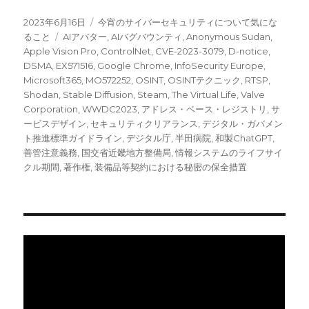
投
カ
2023年6月16日
今宵のサイバーセキュリティについて気にな
稿
タ
テ
ること
AIアバター
,
AIバグバウンティ
,
Anonymous Sudan
,
日:
グ
ゴ
Apple Vision Pro
,
ControlNet
,
CVE-2023-3079
,
D-notice
,
リ
DSMA
,
EX571516
,
Google Chrome
,
InfoSecurity Europe
,
ー
Microsoft365
,
MO572252
,
OSINT
,
OSINTテクニック
,
RTSP
,
Shodan
,
Stable Diffusion
,
Steam
,
The Virtual Life
,
Valve
Corporation
,
WWDC2023
,
アドレス・ベース・レジストリ
,
サ
ービスデザイン
,
セキュリティクリアランス
,
デジタル・ガバメン
ト推進標準ガイドライン
,
デジタル庁
,
半田病院
,
和製ChatGPT
,
善管注意義務
,
国交省近畿地方整備局
,
情報システムのライフサイ
クル期間
,
著作権
,
装備品等契約における秘密の保全措置