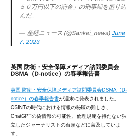
５０万円以下の罰金」の刑事罰を盛り込
んだ。
— 産経ニュース (@Sankei_news)
June
7, 2023
英国 防衛・安全保障メディア諮問委員会
DSMA（D-notice）の春季報告書
英国 防衛・安全保障メディア諮問委員会DSMA（D-
notice）の春季報告書
が週末に発表されました。
OSINTの時代における情報の秘匿の難しさ、
ChatGPTの偽情報の可能性、倫理規範を持たない独
立したジャーナリストの台頭などに言及していま
す。