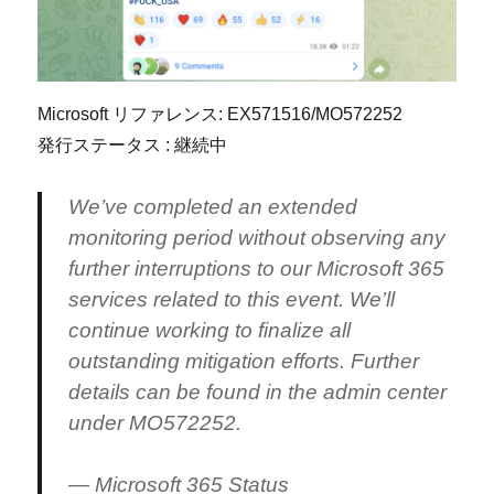
Microsoft リファレンス: EX571516/MO572252
発行ステータス : 継続中
We’ve completed an extended
monitoring period without observing any
further interruptions to our Microsoft 365
services related to this event. We’ll
continue working to finalize all
outstanding mitigation efforts. Further
details can be found in the admin center
under MO572252.
— Microsoft 365 Status