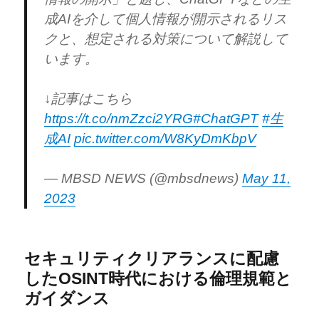
成AIを介して個人情報が開示されるリス
クと、想定される対策について解説して
います。
↓記事はこちら
https://t.co/nmZzci2YRG
#ChatGPT
#生
成AI
pic.twitter.com/W8KyDmKbpV
— MBSD NEWS (@mbsdnews)
May 11,
2023
セキュリティクリアランスに配慮
したOSINT時代における倫理規範と
ガイダンス