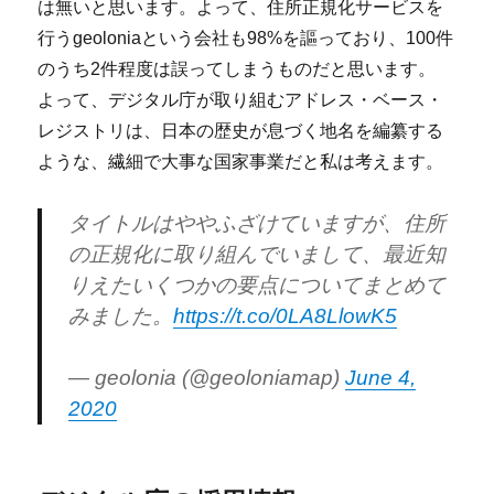
は無いと思います。よって、住所正規化サービスを
行うgeoloniaという会社も98%を謳っており、100件
のうち2件程度は誤ってしまうものだと思います。
よって、デジタル庁が取り組むアドレス・ベース・
レジストリは、日本の歴史が息づく地名を編纂する
ような、繊細で大事な国家事業だと私は考えます。
タイトルはややふざけていますが、住所
の正規化に取り組んでいまして、最近知
りえたいくつかの要点についてまとめて
みました。
https://t.co/0LA8LlowK5
— geolonia (@geoloniamap)
June 4,
2020