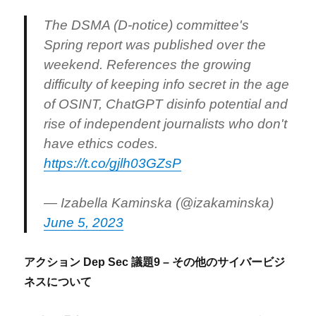
The DSMA (D-notice) committee's
Spring report was published over the
weekend. References the growing
difficulty of keeping info secret in the age
of OSINT, ChatGPT disinfo potential and
rise of independent journalists who don't
have ethics codes.
https://t.co/gjlh03GZsP
— Izabella Kaminska (@izakaminska)
June 5, 2023
アクション Dep Sec 議題9 – その他のサイバービジ
ネスについて