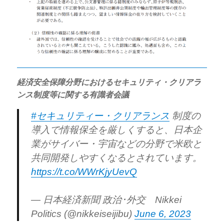
経済安全保障分野におけるセキュリティ・クリアラ
ンス制度等に関する有識者会議
#セキュリティー・クリアランス
制度の
導入で情報保全を厳しくすると、日本企
業がサイバー・宇宙などの分野で米欧と
共同開発しやすくなるとされています。
https://t.co/WWrKjyUevQ
— 日本経済新聞 政治･外交 Nikkei
Politics (@nikkeiseijibu)
June 6, 2023