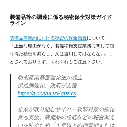
装備品等の調達に係る秘密保全対策ガイド
ライン
装備品等契約における秘密の保全措置
について、
「正当な理由がなく、装備移転支援業務に関して知
り得た秘密を漏らし、又は盗用してはならない。」
とされております。くれぐれもご注意下さい。
防衛産業基盤強化法が成立
供給網強化、政府が支援
https://t.co/yuQzEq0zYs
企業が取り組むサイバー攻撃対策の強化
費も支援。装備品の性能などの秘密漏え
いを防ぐため「１年以下の拘禁刑または