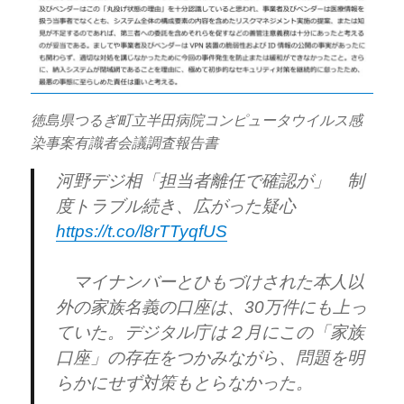
徳島県つるぎ町立半田病院コンピュータウイルス感
染事案有識者会議調査報告書
河野デジ相「担当者離任で確認が」 制
度トラブル続き、広がった疑心
https://t.co/l8rTTyqfUS
マイナンバーとひもづけされた本人以
外の家族名義の口座は、30万件にも上っ
ていた。デジタル庁は２月にこの「家族
口座」の存在をつかみながら、問題を明
らかにせず対策もとらなかった。