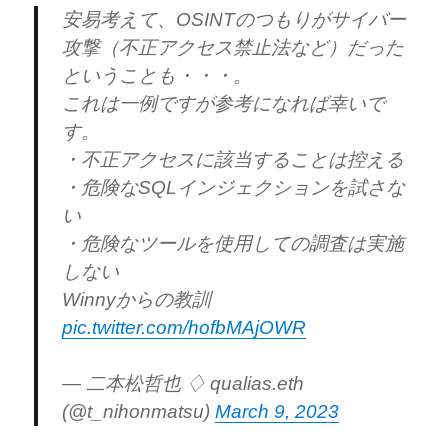
安易考えて、OSINTのつもりがサイバー
攻撃（不正アクセス禁止法など）だった
ということも・・・。
これは一例ですが参考になれば幸いで
す。
・不正アクセスに該当することは控える
・危険なSQLインジェクションを試さな
い
・危険なツールを使用しての調査は実施
しない
Winnyからの教訓
pic.twitter.com/hofbMAjOWR
— 二本松哲也 ♢ qualias.eth
(@t_nihonmatsu)
March 9, 2023