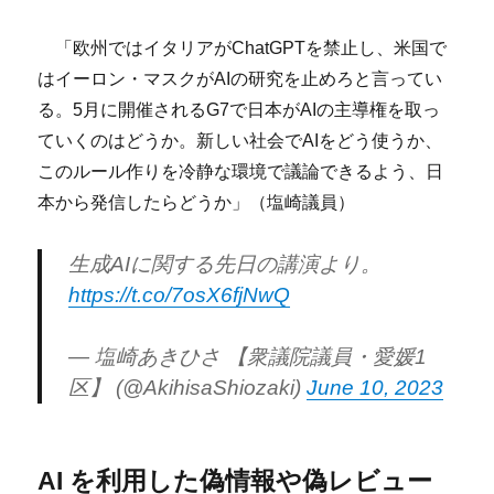
「欧州ではイタリアがChatGPTを禁止し、米国で
はイーロン・マスクがAIの研究を止めろと言ってい
る。5月に開催されるG7で日本がAIの主導権を取っ
ていくのはどうか。新しい社会でAIをどう使うか、
このルール作りを冷静な環境で議論できるよう、日
本から発信したらどうか」（塩崎議員）
生成AIに関する先日の講演より。
https://t.co/7osX6fjNwQ
— 塩崎あきひさ 【衆議院議員・愛媛1
区】 (@AkihisaShiozaki)
June 10, 2023
AI を利用した偽情報や偽レビュー