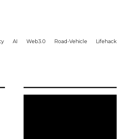
cy
AI
Web3.0
Road-Vehicle
Lifehack