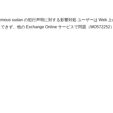
 Anonymous sudan の犯行声明に対する影響対処 ユーザーは Web 
スできず、他の Exchange Online サービスで問題（MO572252
ーセキュリティについて気になること：Microsoft365 Anon