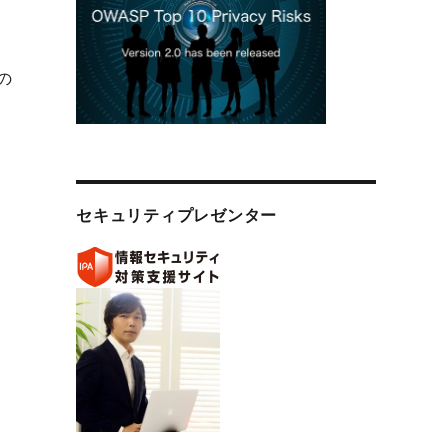
上の
）
ymous sudan 影響対処、デジタル庁 サービスデザインとアカウ
セキュリティプレゼンター