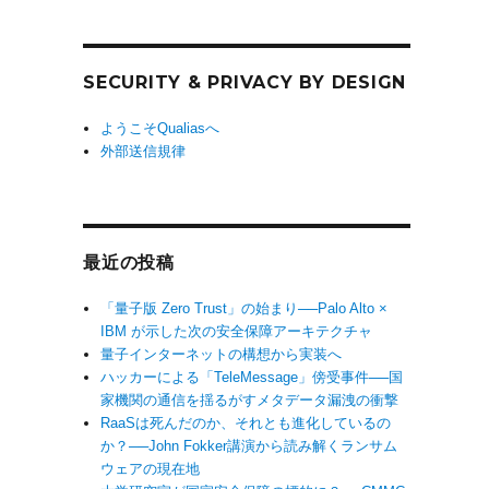
SECURITY & PRIVACY BY DESIGN
ようこそQualiasへ
外部送信規律
最近の投稿
「量子版 Zero Trust」の始まり──Palo Alto ×
IBM が示した次の安全保障アーキテクチャ
量子インターネットの構想から実装へ
ハッカーによる「TeleMessage」傍受事件──国
家機関の通信を揺るがすメタデータ漏洩の衝撃
RaaSは死んだのか、それとも進化しているの
か？──John Fokker講演から読み解くランサム
ウェアの現在地