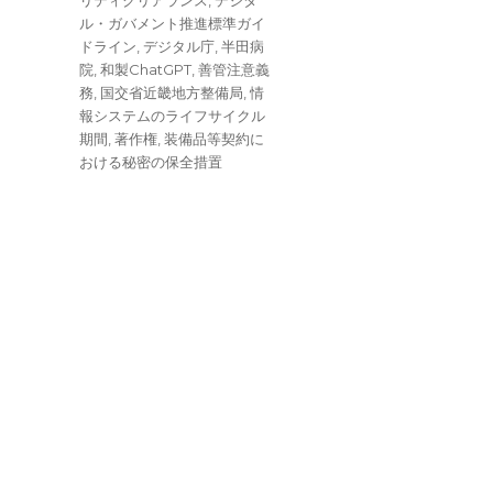
ル・ガバメント推進標準ガイ
ドライン
,
デジタル庁
,
半田病
院
,
和製ChatGPT
,
善管注意義
務
,
国交省近畿地方整備局
,
情
報システムのライフサイクル
期間
,
著作権
,
装備品等契約に
おける秘密の保全措置