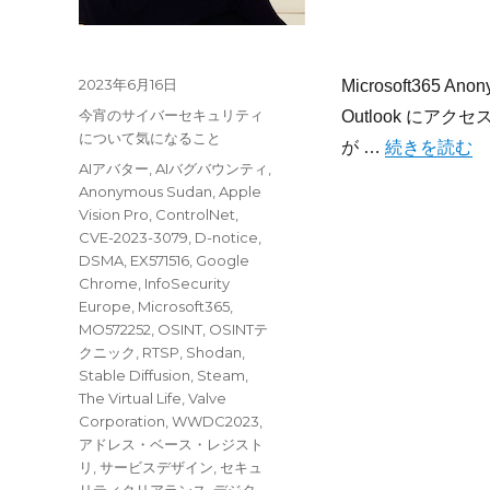
投
2023年6月16日
Microsoft365
稿
カ
今宵のサイバーセキュリティ
Outlook にアクセ
日:
テ
について気になること
“今宵のサイバ
が …
続きを読む
ゴ
タ
AIアバター
,
AIバグバウンティ
,
リ
グ
Anonymous Sudan
,
Apple
ー
Vision Pro
,
ControlNet
,
CVE-2023-3079
,
D-notice
,
DSMA
,
EX571516
,
Google
Chrome
,
InfoSecurity
Europe
,
Microsoft365
,
MO572252
,
OSINT
,
OSINTテ
クニック
,
RTSP
,
Shodan
,
Stable Diffusion
,
Steam
,
The Virtual Life
,
Valve
Corporation
,
WWDC2023
,
アドレス・ベース・レジスト
リ
,
サービスデザイン
,
セキュ
リティクリアランス
,
デジタ