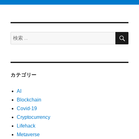
検
検
索
索:
カテゴリー
AI
Blockchain
Covid-19
Cryptocurrency
Lifehack
Metaverse