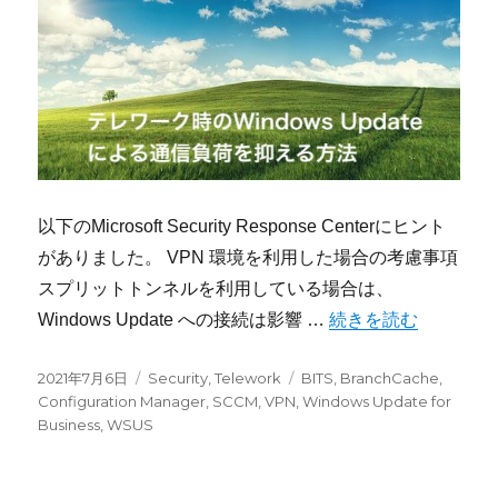
以下のMicrosoft Security Response Centerにヒント
がありました。 VPN 環境を利用した場合の考慮事項
スプリットトンネルを利用している場合は、
“テレワーク時のWind
Windows Update への接続は影響 …
続きを読む
投
カ
タ
2021年7月6日
Security
,
Telework
BITS
,
BranchCache
,
稿
テ
グ
Configuration Manager
,
SCCM
,
VPN
,
Windows Update for
日:
ゴ
Business
,
WSUS
リ
ー