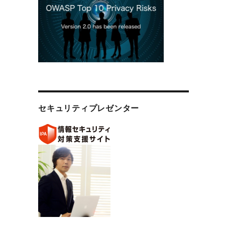
える方法” の
セキュリティプレゼンター