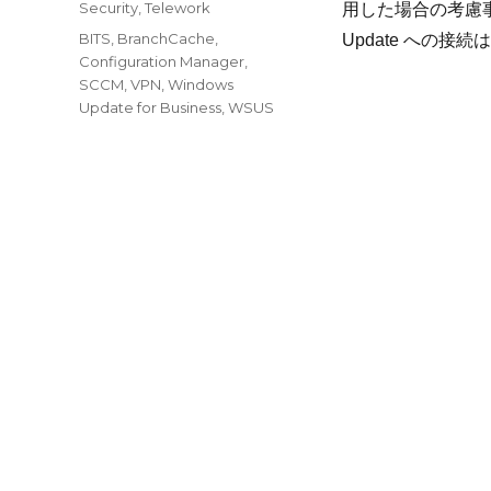
カ
Security
,
Telework
用した場合の考慮事
日:
テ
タ
BITS
,
BranchCache
,
Update への接続
ゴ
グ
Configuration Manager
,
リ
SCCM
,
VPN
,
Windows
ー
Update for Business
,
WSUS