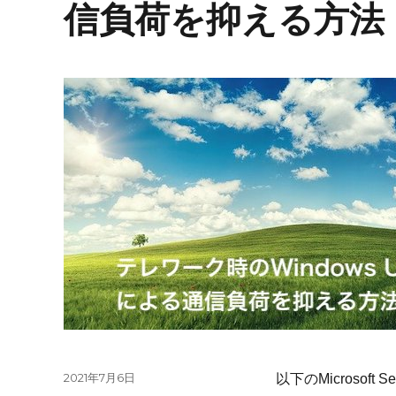
信負荷を抑える方法
投
2021年7月6日
以下のMicrosoft 
稿