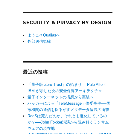
SECURITY & PRIVACY BY DESIGN
ようこそQualiasへ
外部送信規律
最近の投稿
「量子版 Zero Trust」の始まり──Palo Alto ×
IBM が示した次の安全保障アーキテクチャ
量子インターネットの構想から実装へ
ハッカーによる「TeleMessage」傍受事件──国
家機関の通信を揺るがすメタデータ漏洩の衝撃
RaaSは死んだのか、それとも進化しているの
か？──John Fokker講演から読み解くランサム
ウェアの現在地