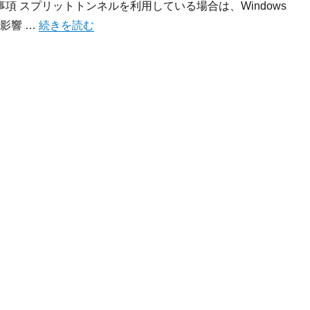
項 スプリットトンネルを利用している場合は、Windows
“テレワーク時のWindows Updateによる通信負荷を抑
は影響 …
続きを読む