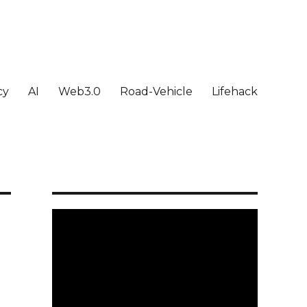
cy
AI
Web3.0
Road-Vehicle
Lifehack