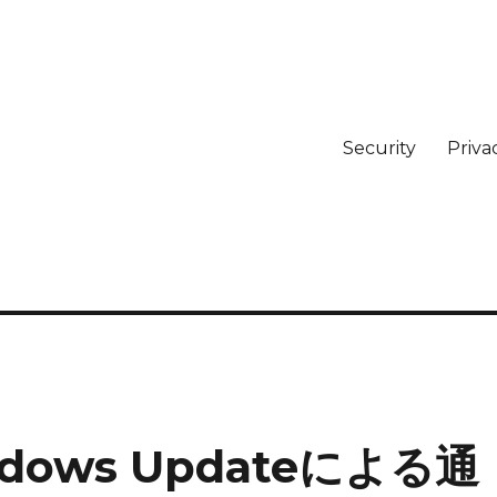
Security
Priva
ows Updateによる通