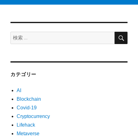
検
検
索
索:
カテゴリー
AI
Blockchain
Covid-19
Cryptocurrency
Lifehack
Metaverse