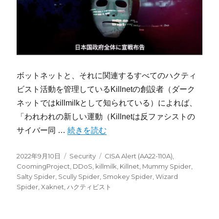
ボットネットと、それに関連するすべてのハクティ
ビスト活動を管理しているKillnetの創設者（ダーク
ネットではkillmilkとして知られている）によれば、
「われわれの新しい運動（Killnetは反ファシストの
“日本政府に宣戦布告したKillnetについて” 
サイバー同 …
続きを読む
投
カ
タ
2022年9月10日
Security
CISA Alert (AA22-110A)
,
稿
テ
グ
CoomingProject
,
DDoS
,
killmilk
,
Killnet
,
Mummy Spider
,
日:
ゴ
Salty Spider
,
Scully Spider
,
Smokey Spider
,
Wizard
リ
Spider
,
Xaknet
,
ハクティビスト
ー