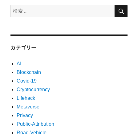
検
検
索
索:
カテゴリー
AI
Blockchain
Covid-19
Cryptocurrency
Lifehack
Metaverse
Privacy
Public-Attribution
Road-Vehicle