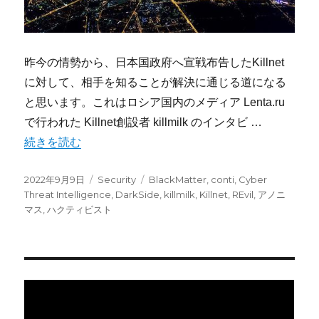
昨今の情勢から、日本国政府へ宣戦布告したKillnet
に対して、相手を知ることが解決に通じる道になる
と思います。これはロシア国内のメディア Lenta.ru
で行われた Killnet創設者 killmilk のインタビ …
“Cyber Threat Intelligence – Killne
続きを読む
投
カ
タ
2022年9月9日
Security
BlackMatter
,
conti
,
Cyber
稿
テ
グ
Threat Intelligence
,
DarkSide
,
killmilk
,
Killnet
,
REvil
,
アノニ
日:
ゴ
マス
,
ハクティビスト
リ
ー