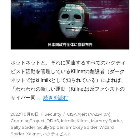
ボットネットと、それに関連するすべてのハクティ
ビスト活動を管理しているKillnetの創設者（ダーク
ネットではkillmilkとして知られている）によれば、
「われわれの新しい運動（Killnetは反ファシストの
“日本政府に宣戦布告したKillnetについて” 
サイバー同 …
続きを読む
投
カ
タ
2022年9月10日
Security
CISA Alert (AA22-110A)
,
稿
テ
グ
CoomingProject
,
DDoS
,
killmilk
,
Killnet
,
Mummy Spider
,
日:
ゴ
Salty Spider
,
Scully Spider
,
Smokey Spider
,
Wizard
リ
Spider
,
Xaknet
,
ハクティビスト
ー