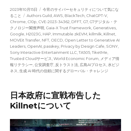
投
カ
2023年10月15日
今宵のサイバーセキュリティについて気にな
稿
タ
テ
ること
Authors Guild
,
AWS
,
BlackTech
,
ChatGPT-V
,
日:
グ
ゴ
Chrome
,
Cl0p
,
CVE-2023-34362
,
DFFT
,
G7
,
G7デジタル・テ
リ
クノロジー閣僚声明
,
Gaia-X Trust Framework
,
Generatives
,
ー
Google
,
H2023G
,
HAP
,
Immutable zkEVM
,
killmilk
,
Killnet
,
MOVEit Transfer
,
NFT
,
OECD
,
Open Letter to Generative AI
Leaders
,
OpenAI
,
passkey
,
Privacy by Design Cafe
,
SONY
,
Sony Interactive Entertainment LLC
,
TA505
,
TiketMe
,
Trusted Cloudサービス
,
World Economic Forum
,
メディア情
報リテラシー
,
公安調査庁
,
反トラスト法
,
広島AIプロセス
,
水ビジ
ネス
,
生成 AI 時代の信頼に関するグローバル・チャレンジ
日本政府に宣戦布告した
Killnetについて