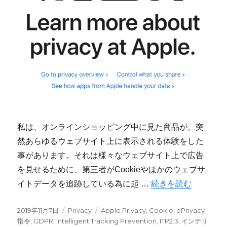
私は、オンラインショッピング中に見た商品が、突
然あらゆるウェブサイト上に表示される体験をした
事があります。それは様々なウェブサイト上で広告
を見せるために、第三者がCookieやほかのウェブサ
“Appleのインテリ
イトデータを追跡している為に起 …
続きを読む
投
カ
タ
2019年11月7日
Privacy
Apple Privacy
,
Cookie
,
ePrivacy
稿
テ
グ
指令
,
GDPR
,
Intelligent Tracking Prevention
,
ITP2.3
,
インテリ