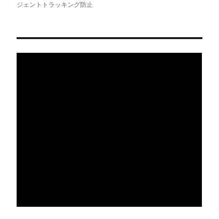
日:
ゴ
ジェントトラッキング防止
リ
ー