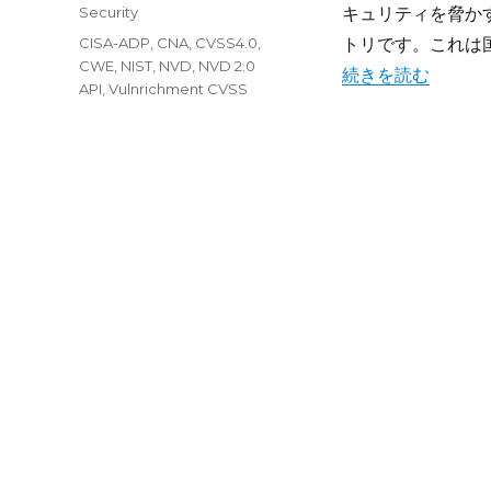
稿
カ
Security
キュリティを脅か
日:
テ
タ
CISA-ADP
,
CNA
,
CVSS4.0
,
トリです。これは
ゴ
グ
CWE
,
NIST
,
NVD
,
NVD 2.0
“NIST NVD CV
続きを読む
リ
API
,
Vulnrichment CVSS
ー