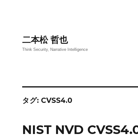
二本松 哲也
Think Security, Narrative Intelligence
タグ:
CVSS4.0
NIST NVD CVS