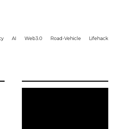
cy
AI
Web3.0
Road-Vehicle
Lifehack