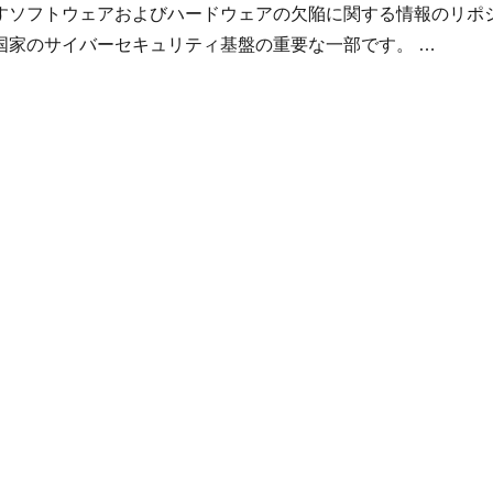
すソフトウェアおよびハードウェアの欠陥に関する情報のリポ
国家のサイバーセキュリティ基盤の重要な一部です。 …
SS4.0 公式サポートについて” の