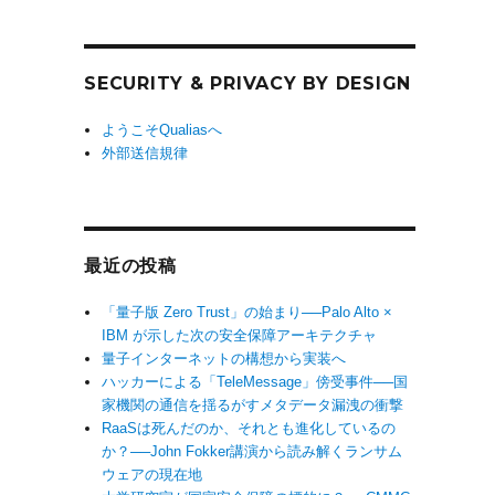
SECURITY & PRIVACY BY DESIGN
ようこそQualiasへ
外部送信規律
最近の投稿
「量子版 Zero Trust」の始まり──Palo Alto ×
IBM が示した次の安全保障アーキテクチャ
量子インターネットの構想から実装へ
ハッカーによる「TeleMessage」傍受事件──国
家機関の通信を揺るがすメタデータ漏洩の衝撃
RaaSは死んだのか、それとも進化しているの
か？──John Fokker講演から読み解くランサム
ウェアの現在地