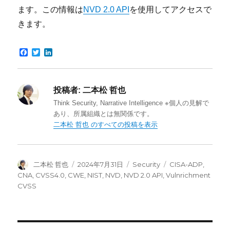
ます。この情報は
NVD 2.0 API
を使用してアクセスで
きます。
F
T
L
a
w
i
c
i
n
e
t
k
b
t
e
投稿者:
二本松 哲也
o
e
d
o
r
I
Think Security, Narrative Intelligence ※個人の見解で
k
n
あり、所属組織とは無関係です。
二本松 哲也 のすべての投稿を表示
投
投
カ
タ
二本松 哲也
2024年7月31日
Security
CISA-ADP
,
稿
稿
テ
グ
CNA
,
CVSS4.0
,
CWE
,
NIST
,
NVD
,
NVD 2.0 API
,
Vulnrichment
者
日:
ゴ
CVSS
リ
ー