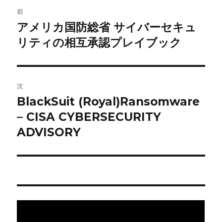
投
前
稿
アメリカ国防総省 サイバーセキュ
前
の
リティの相互承認プレイブック
ナ
投
ビ
稿:
ゲ
次
BlackSuit (Royal)Ransomware
次
ー
の
– CISA CYBERSECURITY
シ
投
ADVISORY
稿:
ョ
ン