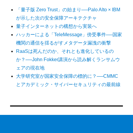
「量子版 Zero Trust」の始まり──Palo Alto × IBM
が示した次の安全保障アーキテクチャ
量子インターネットの構想から実装へ
ハッカーによる「TeleMessage」傍受事件──国家
機関の通信を揺るがすメタデータ漏洩の衝撃
RaaSは死んだのか、それとも進化しているの
か？──John Fokker講演から読み解くランサムウ
ェアの現在地
大学研究室が国家安全保障の標的に？──CMMC
とアカデミック・サイバーセキュリティの最前線