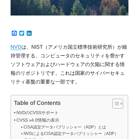
F
T
L
a
w
i
c
i
n
NVD
は、NIST（アメリカ国立標準技術研究所）が維
e
t
k
b
t
e
持管理する、コンピュータのセキュリティを脅かす
o
e
d
o
r
I
ソフトウェアおよびハードウェアの欠陥に関する情
k
n
報のリポジトリです。これは国家のサイバーセキュ
リティ基盤の重要な一部です。
Table of Contents
NVDのCVSSサポート
CVSS v4.0情報の表示
CISA認定データパブリッシャー（ADP）とは
NVDによるCISA認定データパブリッシャー（ADP）