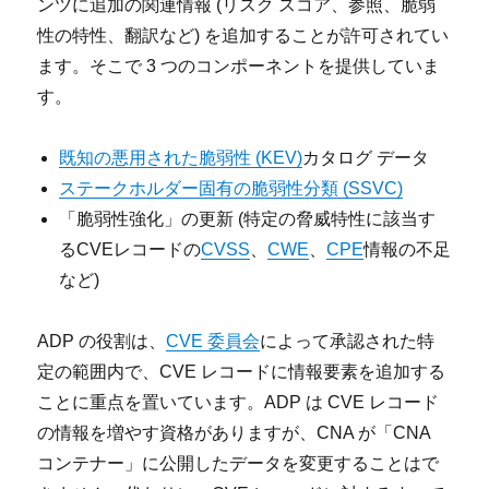
ンツに追加の関連情報 (リスク スコア、参照、脆弱
性の特性、翻訳など) を追加することが許可されてい
ます。そこで 3 つのコンポーネントを提供していま
す。
既知の悪用された脆弱性 (KEV)
カタログ データ
ステークホルダー固有の脆弱性分類 (SSVC)
「脆弱性強化」の更新 (特定の脅威特性に該当す
るCVEレコードの
CVSS
、
CWE
、
CPE
情報の不足
など)
ADP の役割は、
CVE 委員会
によって承認された特
定の範囲内で、CVE レコードに情報要素を追加する
ことに重点を置いています。ADP は CVE レコード
の情報を増やす資格がありますが、CNA が「CNA
コンテナー」に公開したデータを変更することはで