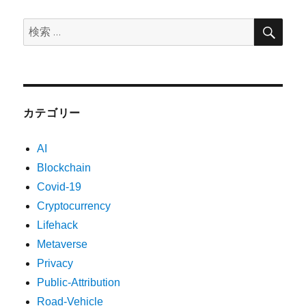
検
検
索
索:
カテゴリー
AI
Blockchain
Covid-19
Cryptocurrency
Lifehack
Metaverse
Privacy
Public-Attribution
Road-Vehicle