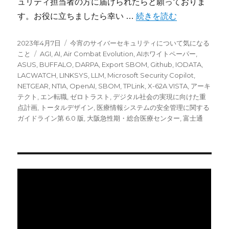
ュリティ担当者の方に届けられたらと願っておりま
“今宵のサイバーセキュリ
す。お役に立ちましたら幸い …
続きを読む
投
カ
2023年4月7日
今宵のサイバーセキュリティについて気になる
稿
タ
テ
こと
AGI
,
AI
,
Air Combat Evolution
,
AIホワイトペーパー
,
日:
グ
ゴ
ASUS
,
BUFFALO
,
DARPA
,
Export SBOM
,
Github
,
IODATA
,
リ
LACWATCH
,
LINKSYS
,
LLM
,
Microsoft Security Copilot
,
ー
NETGEAR
,
NTIA
,
OpenAI
,
SBOM
,
TPLink
,
X-62A VISTA
,
アーキ
テクト
,
エン転職
,
ゼロトラスト
,
デジタル社会の実現に向けた重
点計画
,
トータルデザイン
,
医療情報システムの安全管理に関する
ガイドライン第 6.0 版
,
大阪急性期・総合医療センター
,
富士通