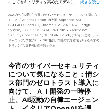
“今宵のサイバーセ
にしてセキュリティを高めたモデルに …
続きを読む
投
カ
2023年4月12日
今宵のサイバーセキュリティについて気にな
稿
タ
テ
ること
AI Index Report
,
AI政策
,
AppStore
,
ASUS
,
日:
グ
ゴ
BUFFALO
,
ChatGPT
,
Chrome
,
CVE-2023-1214
,
Design
リ
System
,
ELECOM
,
IODATA
,
IPA
,
LINKSYS
,
Microsoft
ー
Security Copilot
,
NEC
,
NETGEAR
,
TPLink
,
デザイン思考
,
ラン
サムウェア
,
学校のChatGPT指針
,
情報の非対称性
,
政治経済学の
トリレンマ
,
文科省
,
確率的オウム
今宵のサイバーセキュリティ
について気になること：情シ
ス部門のゼロトラスト導入に
向けて、ＡＩ開発の一時停
止、AI駆動の自律エージェン
ト、イタリアOpenAIを調