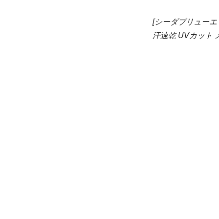
[シーダブリューエッ
汗速乾 UVカット メ