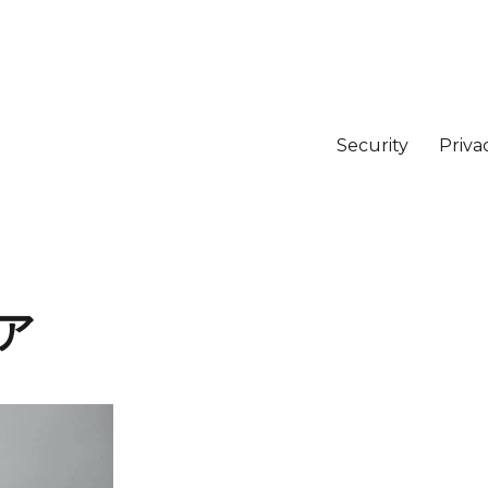
Security
Priva
ア