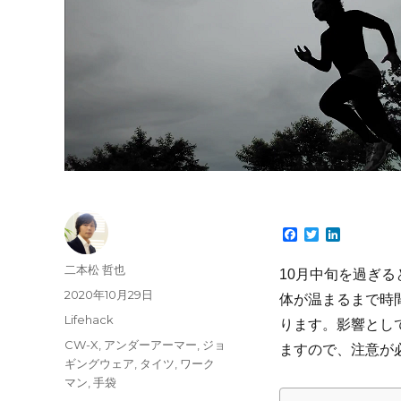
F
T
L
a
w
i
c
i
n
投
二本松 哲也
10月中旬を過ぎ
e
t
k
稿
b
t
e
投
2020年10月29日
体が温まるまで時
o
e
d
者
稿
カ
Lifehack
o
r
I
ります。影響とし
日:
k
n
テ
タ
CW-X
,
アンダーアーマー
,
ジョ
ますので、注意が
ゴ
グ
ギングウェア
,
タイツ
,
ワーク
リ
マン
,
手袋
ー