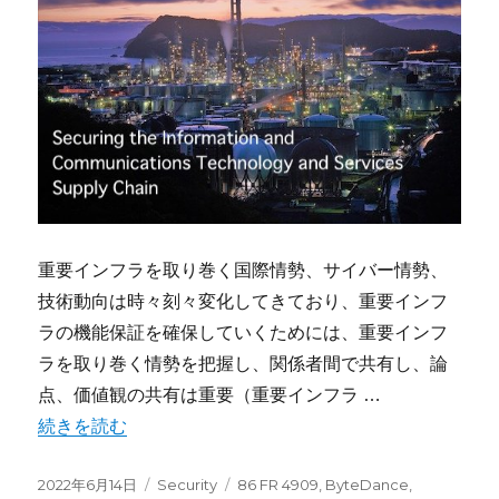
重要インフラを取り巻く国際情勢、サイバー情勢、
技術動向は時々刻々変化してきており、重要インフ
ラの機能保証を確保していくためには、重要インフ
ラを取り巻く情勢を把握し、関係者間で共有し、論
点、価値観の共有は重要（重要インフラ …
“米国商務省 情報通信技術・サービスのためのセキュアなサ
続きを読む
投
カ
タ
2022年6月14日
Security
86 FR 4909
,
ByteDance
,