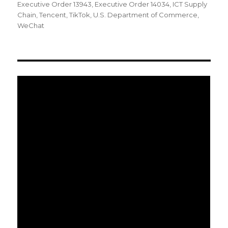
稿
テ
グ
Executive Order 13943
,
Executive Order 14034
,
ICT Supply
日:
ゴ
Chain
,
Tencent
,
TikTok
,
U.S. Department of Commerce
,
リ
WeChat
ー