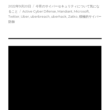
投
カ
2022年9月20日
今宵のサイバーセキュリティについて気にな
稿
タ
テ
ること
Active Cyber Difense
,
Mandiant
,
Microsoft
,
日:
グ
ゴ
Twitter
,
Uber
,
uberbreach
,
uberhack
,
Zatko
,
積極的サイバー
リ
防御
ー