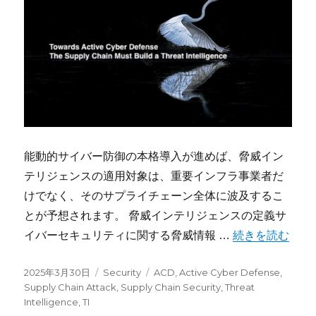
能動的サイバー防御の本格導入が進めば、脅威イン
テリジェンスの適用対象は、重要インフラ事業者だ
けでなく、そのサプライチェーン全体に波及するこ
とが予想されます。 脅威インテリジェンスの定義サ
“能動的サイバ
イバーセキュリティに関する脅威情報 …
続きを読む
投
カ
タ
2025年3月30日
Security
ACD
,
Active Cyber Defense
,
稿
テ
グ
Supply Chain Attack
,
Supply Chain Security
,
Threat
日:
ゴ
Intelligence
,
TI
リ