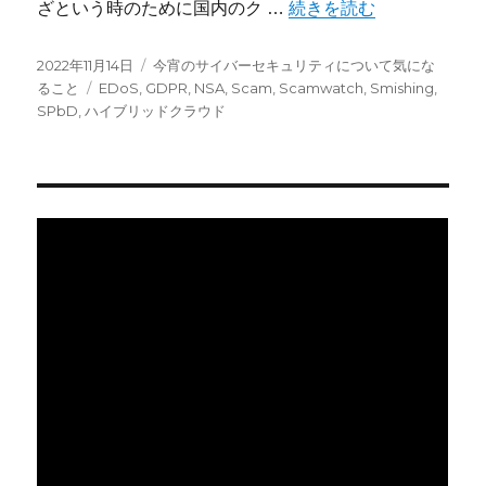
“今宵のサイバーセキュリティ
ざという時のために国内のク …
続きを読む
投
カ
2022年11月14日
今宵のサイバーセキュリティについて気にな
稿
タ
テ
ること
EDoS
,
GDPR
,
NSA
,
Scam
,
Scamwatch
,
Smishing
,
日:
グ
ゴ
SPbD
,
ハイブリッドクラウド
リ
ー