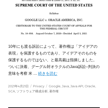
10年にも渡る訴訟によって、著作権は「アイデアの
表現」を保護するものであり、アイデアそのものを
保護するものではない、と最高裁は指摘しました。
ついに決着、グーグル対オラクルのJava訴訟–判決の
“Java著作権訴訟でGoogleがオラクルに
意味を考察 米 …
続きを読む
投
カ
タ
2021年4月21日
Privacy
Google
,
Java
,
Java API
,
Oracle
,
稿
テ
グ
SCA
,
ソフトウェア構成分析
,
著作権
日:
ゴ
リ
ー