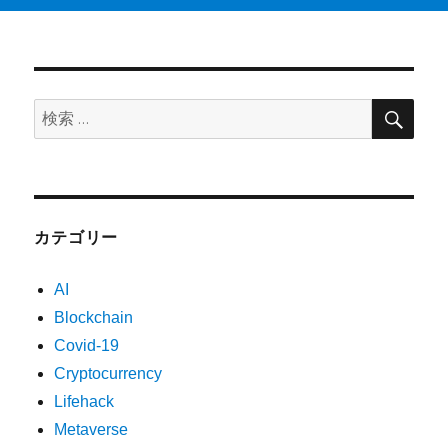
検
検
索
索:
カテゴリー
AI
Blockchain
Covid-19
Cryptocurrency
Lifehack
Metaverse