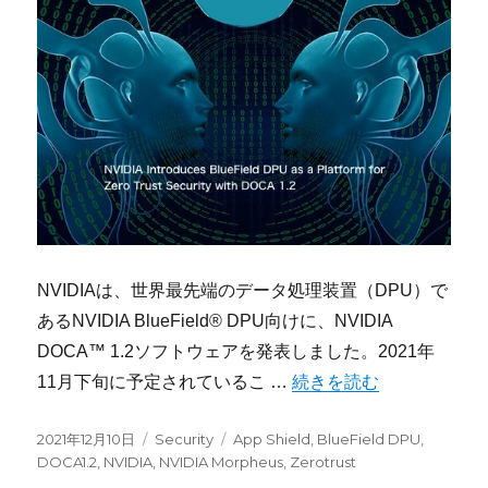
NVIDIAは、世界最先端のデータ処理装置（DPU）で
あるNVIDIA BlueField® DPU向けに、NVIDIA
DOCA™ 1.2ソフトウェアを発表しました。2021年
“NVIDIA、BlueFi
11月下旬に予定されているこ …
続きを読む
投
カ
タ
2021年12月10日
Security
App Shield
,
BlueField DPU
,
稿
テ
グ
DOCA1.2
,
NVIDIA
,
NVIDIA Morpheus
,
Zerotrust
日:
ゴ