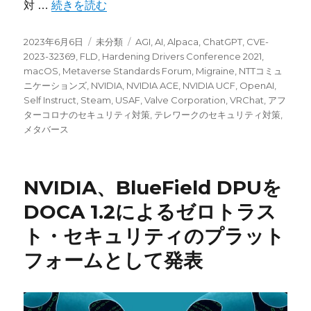
“今宵のサイバーセキュリティについて気になること：
対 …
続きを読む
投
カ
タ
2023年6月6日
未分類
AGI
,
AI
,
Alpaca
,
ChatGPT
,
CVE-
稿
テ
グ
2023-32369
,
FLD
,
Hardening Drivers Conference 2021
,
日:
ゴ
macOS
,
Metaverse Standards Forum
,
Migraine
,
NTTコミュ
リ
ニケーションズ
,
NVIDIA
,
NVIDIA ACE
,
NVIDIA UCF
,
OpenAI
,
ー
Self Instruct
,
Steam
,
USAF
,
Valve Corporation
,
VRChat
,
アフ
ターコロナのセキュリティ対策
,
テレワークのセキュリティ対策
,
メタバース
NVIDIA、BlueField DPUを
DOCA 1.2によるゼロトラス
ト・セキュリティのプラット
フォームとして発表