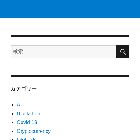
検
検
索
索:
カテゴリー
AI
Blockchain
Covid-19
Cryptocurrency
Lifehack