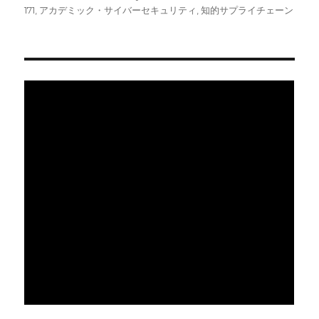
稿
テ
グ
171
,
アカデミック・サイバーセキュリティ
,
知的サプライチェーン
日:
ゴ
リ
ー