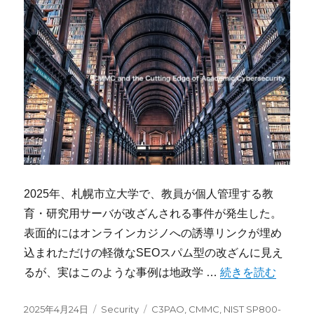
2025年、札幌市立大学で、教員が個人管理する教
育・研究用サーバが改ざんされる事件が発生した。
表面的にはオンラインカジノへの誘導リンクが埋め
込まれただけの軽微なSEOスパム型の改ざんに見え
“大学研究室が国家
るが、実はこのような事例は地政学 …
続きを読む
投
カ
タ
2025年4月24日
Security
C3PAO
,
CMMC
,
NIST SP800-