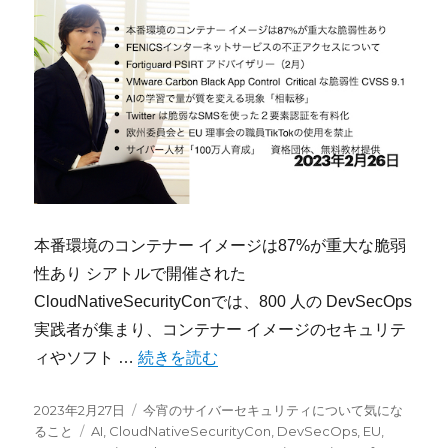
本番環境のコンテナー イメージは87%が重大な脆弱
性あり シアトルで開催された
CloudNativeSecurityConでは、800 人の DevSecOps
実践者が集まり、コンテナー イメージのセキュリテ
“今宵のサイバーセキュリティについて気になること：
ィやソフト …
続きを読む
投
カ
2023年2月27日
今宵のサイバーセキュリティについて気にな
稿
タ
テ
ること
AI
,
CloudNativeSecurityCon
,
DevSecOps
,
EU
,