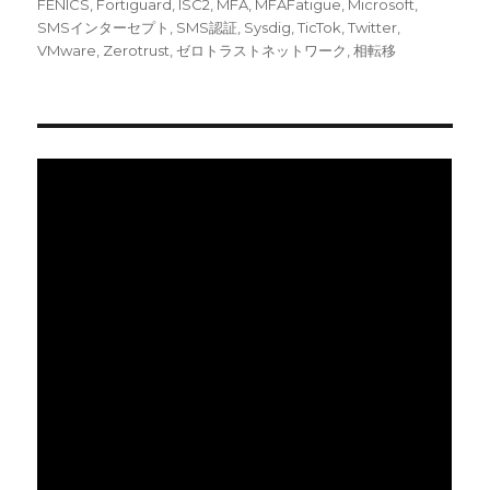
日:
グ
ゴ
FENICS
,
Fortiguard
,
ISC2
,
MFA
,
MFAFatigue
,
Microsoft
,
リ
SMSインターセプト
,
SMS認証
,
Sysdig
,
TicTok
,
Twitter
,
ー
VMware
,
Zerotrust
,
ゼロトラストネットワーク
,
相転移