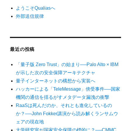
ようこそQualiasへ
外部送信規律
最近の投稿
「量子版 Zero Trust」の始まり──Palo Alto × IBM
が示した次の安全保障アーキテクチャ
量子インターネットの構想から実装へ
ハッカーによる「TeleMessage」傍受事件──国家
機関の通信を揺るがすメタデータ漏洩の衝撃
RaaSは死んだのか、それとも進化しているの
か？──John Fokker講演から読み解くランサムウ
ェアの現在地
大学研究室が国家安全保障の標的に？──CMMC