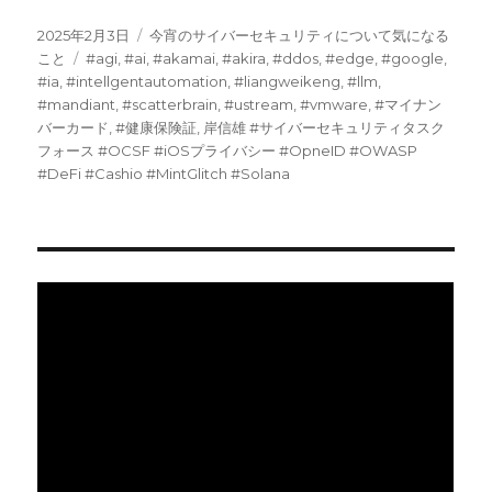
投
カ
2025年2月3日
今宵のサイバーセキュリティについて気になる
稿
タ
テ
こと
#agi
,
#ai
,
#akamai
,
#akira
,
#ddos
,
#edge
,
#google
,
日:
グ
ゴ
#ia
,
#intellgentautomation
,
#liangweikeng
,
#llm
,
リ
#mandiant
,
#scatterbrain
,
#ustream
,
#vmware
,
#マイナン
ー
バーカード
,
#健康保険証
,
岸信雄 #サイバーセキュリティタスク
フォース #OCSF #iOSプライバシー #OpneID #OWASP
#DeFi #Cashio #MintGlitch #Solana