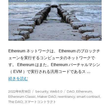
Ethereum ネットワークは、 Ethereum のブロックチ
ェーンを実行するコンピュータのネットワークで
す。 Ethereum はまた、Ethereum バーチャルマシン
（ EVM ）で実行される汎用コードであるス …
“The DAO 事件（スマートコントラクトの脆弱性）” の
続きを読む
投
カ
タ
2022年8月18日
Security
,
Web3.0
DAO
,
Ethereum
,
稿
テ
グ
Ethereum Classic
,
Maker DAO
,
reentrancy
,
smart contract
,
日:
ゴ
The DAO
,
スマートコントラクト
リ