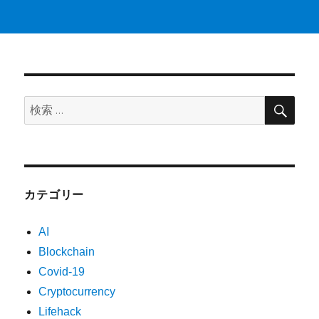
検
検
索
索:
カテゴリー
AI
Blockchain
Covid-19
Cryptocurrency
Lifehack