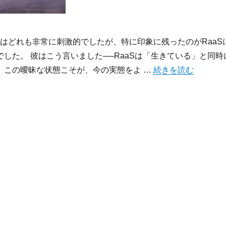
rの講演はどれも非常に刺激的でしたが、特に印象に残ったのがRaaS
した。 彼はこう言いました──RaaSは「生きている」と同時
“RaaSは死んだの
。この曖昧な状態こそが、今の実態をよ …
続きを読む