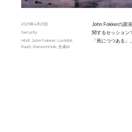
投
2025年4月25日
John Fokke
稿
カ
Security
関するセッションで
日:
テ
タ
HIVE
,
John Fokker
,
LockBit
,
「死につつある」
ゴ
グ
RaaS
,
RansomHub
,
生成AI
リ
ー