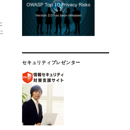
に
に
か、それとも進化しているのか？──John Fokker講演から読み
セキュリティプレゼンター