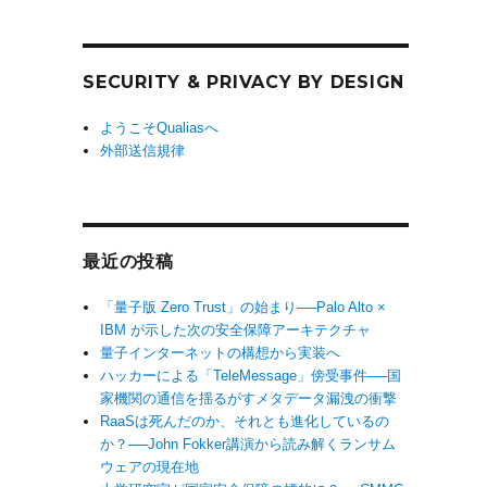
SECURITY & PRIVACY BY DESIGN
ようこそQualiasへ
外部送信規律
最近の投稿
「量子版 Zero Trust」の始まり──Palo Alto ×
IBM が示した次の安全保障アーキテクチャ
量子インターネットの構想から実装へ
ハッカーによる「TeleMessage」傍受事件──国
家機関の通信を揺るがすメタデータ漏洩の衝撃
RaaSは死んだのか、それとも進化しているの
か？──John Fokker講演から読み解くランサム
ウェアの現在地