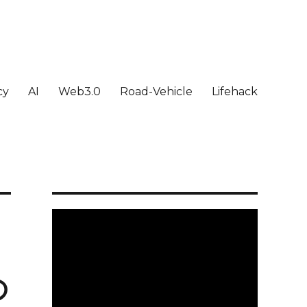
cy
AI
Web3.0
Road-Vehicle
Lifehack
の