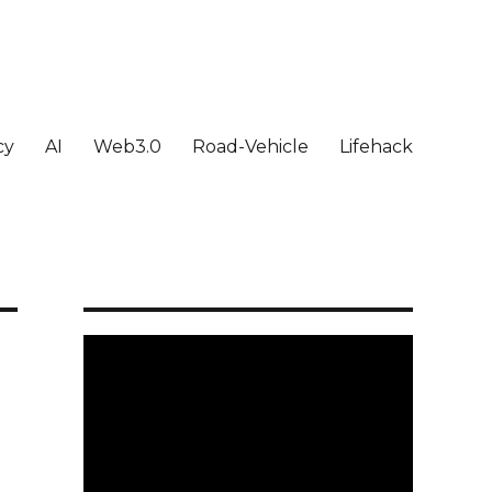
cy
AI
Web3.0
Road-Vehicle
Lifehack