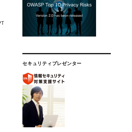
PT
。
リティについて気になること：ChatGPTへのDDoS攻撃ハッカー集
セキュリティプレゼンター