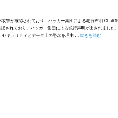
DoS攻撃が確認されており、ハッカー集団による犯行声明 ChatG
が確認されており、ハッカー集団による犯行声明が出されました
“今宵のサイバーセキュ
、セキュリティとデータ上の懸念を理由 …
続きを読む