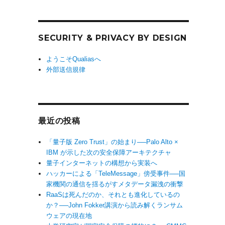
SECURITY & PRIVACY BY DESIGN
ようこそQualiasへ
外部送信規律
最近の投稿
「量子版 Zero Trust」の始まり──Palo Alto ×
IBM が示した次の安全保障アーキテクチャ
量子インターネットの構想から実装へ
ハッカーによる「TeleMessage」傍受事件──国
家機関の通信を揺るがすメタデータ漏洩の衝撃
RaaSは死んだのか、それとも進化しているの
か？──John Fokker講演から読み解くランサム
ウェアの現在地