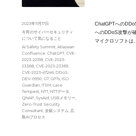
投
2023年11月17日
ChatGPTへのD
稿
カ
今宵のサイバーセキュリティ
へのDDoS攻撃
日:
テ
について気になること
マイクロソフトは
ゴ
タ
AI Safety Summit
,
Atlassian
リ
グ
Confluence
,
ChatGPT
,
CVE-
ー
2023-22518
,
CVE-2023-
23368
,
CVE-2023-23369
,
CVE-2023-47246
,
DDoS
,
DEV-0950
,
G7
,
GPTs
,
ISO
Guardian
,
ITSM
,
Lace
Tempest
,
NTT
,
NTTデータ
,
QNAP
,
SysAid
,
USBメモリー
,
Zero-Trust Security
Consultant
,
全銀システム
,
広
島AIプロセス