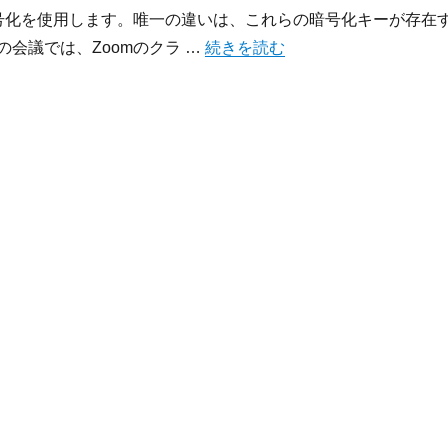
暗号化を使用します。唯一の違いは、これらの暗号化キーが存在
“Zoom エンドツーエンド暗号化（
の会議では、Zoomのクラ …
続きを読む