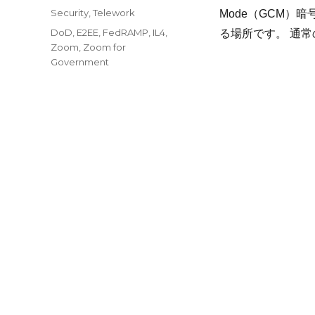
稿
カ
Security
,
Telework
Mode（GCM）
日:
テ
タ
DoD
,
E2EE
,
FedRAMP
,
IL4
,
る場所です。 通常
ゴ
グ
Zoom
,
Zoom for
リ
Government
ー