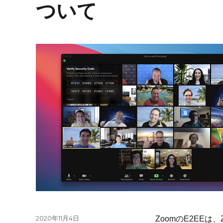
ついて
投
2020年11月4日
ZoomのE2EEは、