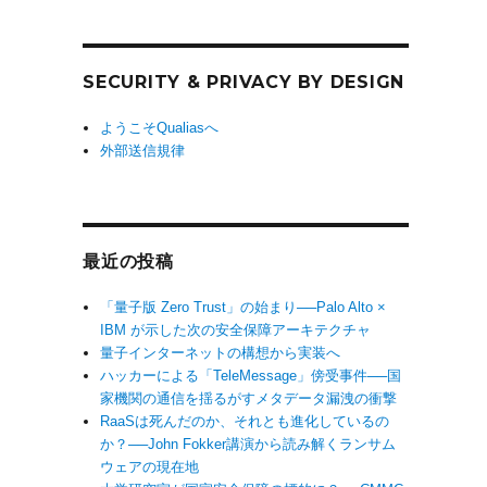
SECURITY & PRIVACY BY DESIGN
ようこそQualiasへ
外部送信規律
最近の投稿
「量子版 Zero Trust」の始まり──Palo Alto ×
IBM が示した次の安全保障アーキテクチャ
量子インターネットの構想から実装へ
ハッカーによる「TeleMessage」傍受事件──国
家機関の通信を揺るがすメタデータ漏洩の衝撃
RaaSは死んだのか、それとも進化しているの
か？──John Fokker講演から読み解くランサム
ウェアの現在地