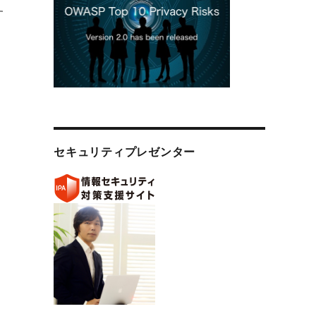
す
E2EE）について” の
セキュリティプレゼンター