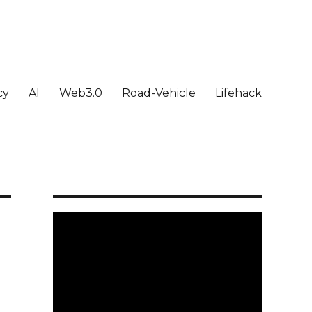
cy
AI
Web3.0
Road-Vehicle
Lifehack