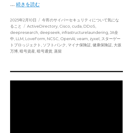
“今宵のサイバーセキュリティについて気になること：D
…
続きを読む
投
カ
2025年2月10日
今宵のサイバーセキュリティについて気にな
稿
タ
テ
ること
ActiveDirectory
,
Cisco
,
cuda
,
DDoS
,
日:
グ
ゴ
deepresearch
,
deepseek
,
infrastructurelaundering
,
JA全
リ
中
,
LLM
,
LoveForm
,
NCSC
,
OpenAI
,
veam
,
zyxel
,
スターゲー
ー
トプロっジェクト
,
ソフトバンク
,
マイナ保険証
,
健康保険証
,
大坂
万博
,
暗号資産
,
暗号通貨
,
蒸留