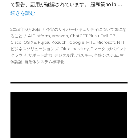
て警告、悪用が確認されています。 緩和策no ip …
“今宵のサイバーセキュリティーについて気になること：Cis
続きを読む
投
カ
2023年10月26日
今宵のサイバーセキュリティについて気にな
稿
タ
テ
ること
AI Platform
,
amazon
,
ChatGPT Plus + Dall-E 3
,
日:
グ
ゴ
Cisco IOS XE
,
Fujitsu Kozuchi
,
Google
,
HITL
,
Microsoft
,
NTT
リ
ビジネスソリューションズ
,
Okta
,
passkey
,
Pマーク
,
ガバメント
ー
クラウド
,
サポート詐欺
,
デジタル庁
,
パスキー
,
全銀システム
,
生
体認証
,
自治体システム標準化