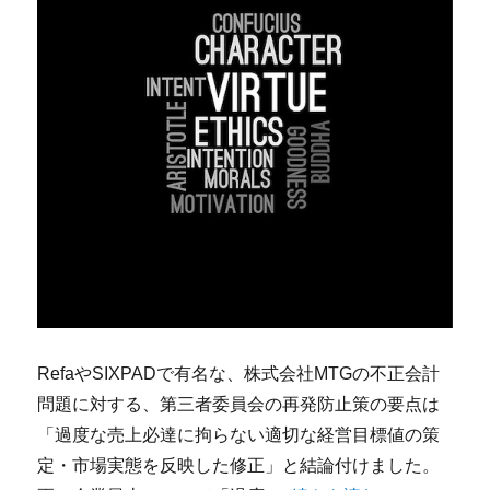
RefaやSIXPADで有名な、株式会社MTGの不正会計
問題に対する、第三者委員会の再発防止策の要点は
「過度な売上必達に拘らない適切な経営目標値の策
定・市場実態を反映した修正」と結論付けました。