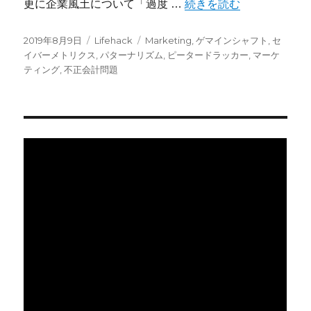
“マーケティングについて
更に企業風土について「過度 …
続きを読む
投
カ
タ
2019年8月9日
Lifehack
Marketing
,
ゲマインシャフト
,
セ
稿
テ
グ
イバーメトリクス
,
パターナリズム
,
ピータードラッカー
,
マーケ
日:
ゴ
ティング
,
不正会計問題
リ
ー