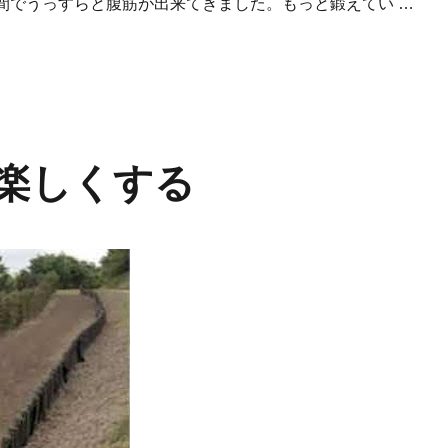
日間でうっすらと腹筋が出来てきました。もっと鍛えてい …
腹筋を作ろう” の
楽しくする