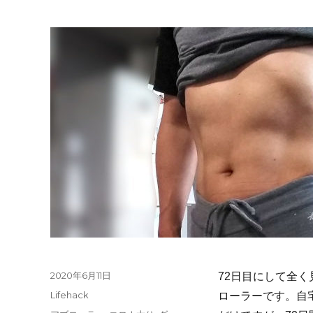
投
2020年6月11日
72日目にして全
稿
カ
Lifehack
ローラーです。自
日:
テ