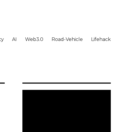
cy
AI
Web3.0
Road-Vehicle
Lifehack