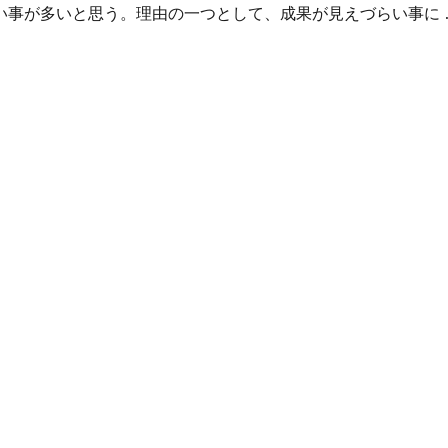
い事が多いと思う。理由の一つとして、成果が見えづらい事に 
を楽しくする” の