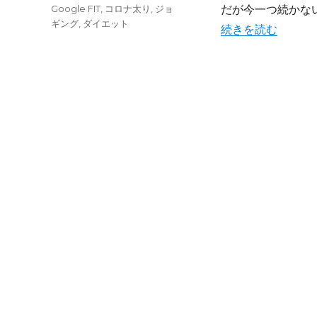
テ
タ
Google FIT
,
コロナ太り
,
ジョ
だが今一つ続かな
ゴ
グ
ギング
,
ダイエット
“記録がジョギング
続きを読む
リ
ー