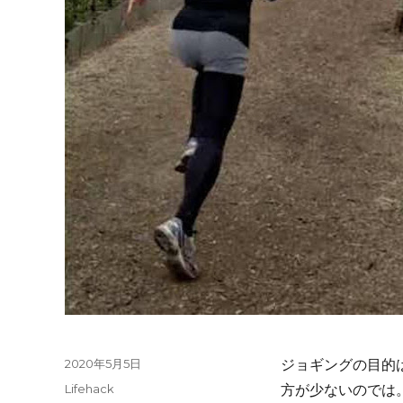
投
2020年5月5日
ジョギングの目的
稿
カ
Lifehack
方が少ないのでは
日: