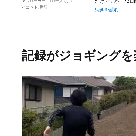
タ
アブローラー
,
コロナ太り
,
ダ
だけですが、72
ゴ
グ
イエット
,
腹筋
“どうせなら楽して
続きを読む
リ
ー
記録がジョギングを