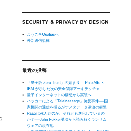
SECURITY & PRIVACY BY DESIGN
ようこそQualiasへ
外部送信規律
最近の投稿
「量子版 Zero Trust」の始まり──Palo Alto ×
IBM が示した次の安全保障アーキテクチャ
量子インターネットの構想から実装へ
ハッカーによる「TeleMessage」傍受事件──国
家機関の通信を揺るがすメタデータ漏洩の衝撃
RaaSは死んだのか、それとも進化しているの
の
か？──John Fokker講演から読み解くランサム
ウェアの現在地
、