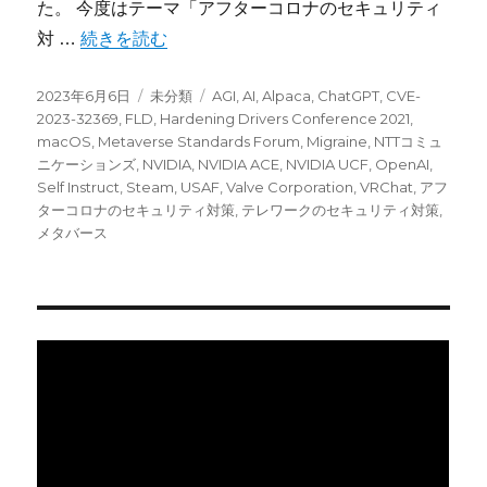
た。 今度はテーマ「アフターコロナのセキュリティ
“今宵のサイバーセキュリティについて気になること：
対 …
続きを読む
投
カ
タ
2023年6月6日
未分類
AGI
,
AI
,
Alpaca
,
ChatGPT
,
CVE-
稿
テ
グ
2023-32369
,
FLD
,
Hardening Drivers Conference 2021
,
日:
ゴ
macOS
,
Metaverse Standards Forum
,
Migraine
,
NTTコミュ
リ
ニケーションズ
,
NVIDIA
,
NVIDIA ACE
,
NVIDIA UCF
,
OpenAI
,
ー
Self Instruct
,
Steam
,
USAF
,
Valve Corporation
,
VRChat
,
アフ
ターコロナのセキュリティ対策
,
テレワークのセキュリティ対策
,
メタバース