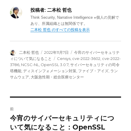
e
t
k
b
t
e
投稿者:
二本松 哲也
o
e
d
o
r
I
Think Security, Narrative Intelligence ※個人の見解で
k
n
あり、所属組織とは無関係です。
二本松 哲也 のすべての投稿を表示
投
投
カ
二本松 哲也
2022年11月7日
今宵のサイバーセキュリテ
稿
稿
テ
タ
ィについて気になること
Censys
,
cve-2022-3602
,
cve-2022-
者
日:
ゴ
グ
3786
,
NCSC-NL
,
OpenSSL 3.0.7
,
サイバーセキュリティの司令
リ
塔機能
,
ディスインフォメーション対策
,
ファイブ・アイズ
,
ラン
ー
サムウェア
,
大阪急性期・総合医療センター
投
前
稿
今宵のサイバーセキュリティにつ
前
の
いて気になること：OpenSSL
ナ