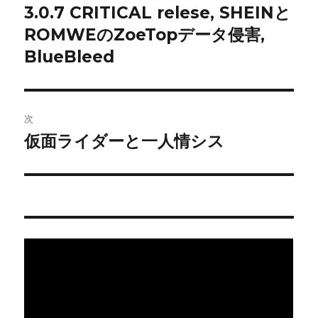
投
3.0.7 CRITICAL relese, SHEINと
ビ
稿:
ROMWEのZoeTopデータ侵害,
ゲ
BlueBleed
ー
シ
次
ョ
仮面ライダーと一人情シス
次
の
ン
投
稿: