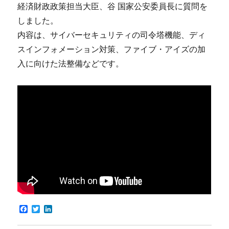
経済財政政策担当大臣、谷 国家公安委員長に質問を
しました。
内容は、サイバーセキュリティの司令塔機能、ディ
スインフォメーション対策、ファイブ・アイズの加
入に向けた法整備などです。
F
T
L
a
w
i
c
i
n