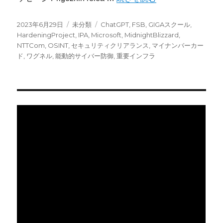
投
カ
タ
2023年6月29日
未分類
ChatGPT
,
FSB
,
GIGAスクール
,
稿
テ
グ
HardeningProject
,
IPA
,
Microsoft
,
MidnightBlizzard
,
日:
ゴ
NTTCom
,
OSINT
,
セキュリティクリアランス
,
マイナンバーカー
リ
ド
,
ワグネル
,
能動的サイバー防御
,
重要インフラ
ー