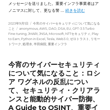
メッセージを送りました。重要インフラ事業者はア
“今宵のサイバーセキュリ
ノニマスに対して、更なる警 …
続きを読む
投
カ
2023年9月1日
今宵のサイバーセキュリティについて気になる
稿
タ
テ
こと
anonymous
,
AWS
,
DAO
,
DSA
,
EU
,
GPT-3.5 Turbo
日:
グ
ゴ
Fine-tuning
,
JMARI
,
JNSA
,
Microsoft
,
NTTセキュリティ
,
Play
リ
to Earn
,
Python in Excel
,
Tesla
,
Web3.0
,
ゼロトラスト
,
リモー
ー
トワーク
,
処理水
,
半田病院
,
重要インフラ
今宵のサイバーセキュリティ
について気になること：ロシ
ア ワグネルの反乱につい
て、セキュリティ・クリアラ
ンスと能動的サイバー防御、
A Guide to OSINT、重要イ