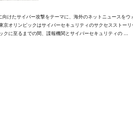
に向けたサイバー攻撃をテーマに、海外のネットニュースをウ
 東京オリンピックはサイバーセキュリティのサクセスストーリ
ピックに至るまでの間、諜報機関とサイバーセキュリティの …
に向けたサイバー攻撃、海外からの報道” の