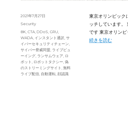
投
2021年7月27日
東京オリンピック
稿
カ
Security
ッチしています。
日:
テ
タ
8K
,
CTA
,
DDoS
,
GRU
,
です 東京オリン
ゴ
グ
WADA
,
インスタント通訳
,
サ
“東京オリンピック
続きを読む
リ
イバーセキュリティチェーン
,
ー
サイバー脅威同盟
,
ライブビュ
ーイング
,
ランサムウェア
,
ロ
ボット
,
ロボットタクシー
,
偽
のストリーミングサイト
,
無料
ライブ配信
,
自動運転
,
顔認識