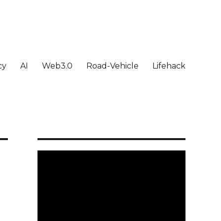
cy
AI
Web3.0
Road-Vehicle
Lifehack