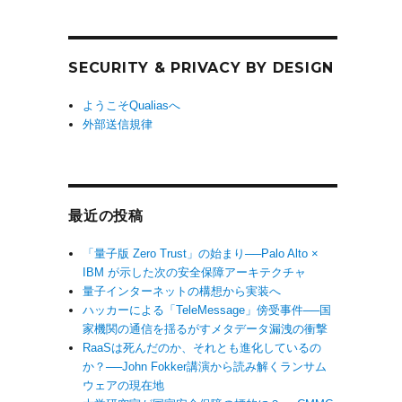
SECURITY & PRIVACY BY DESIGN
ようこそQualiasへ
外部送信規律
最近の投稿
「量子版 Zero Trust」の始まり──Palo Alto ×
IBM が示した次の安全保障アーキテクチャ
量子インターネットの構想から実装へ
ハッカーによる「TeleMessage」傍受事件──国
家機関の通信を揺るがすメタデータ漏洩の衝撃
RaaSは死んだのか、それとも進化しているの
か？──John Fokker講演から読み解くランサム
ウェアの現在地