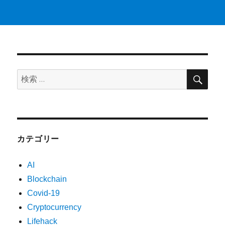
検
検
索
索:
カテゴリー
AI
Blockchain
Covid-19
Cryptocurrency
Lifehack