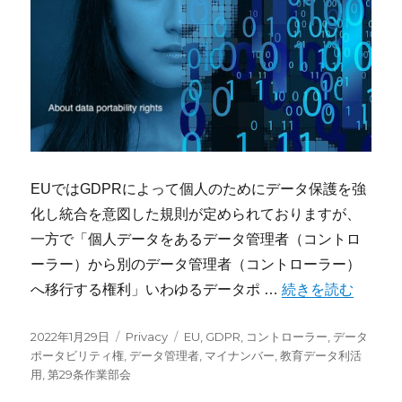
EUではGDPRによって個人のためにデータ保護を強
化し統合を意図した規則が定められておりますが、
一方で「個人データをあるデータ管理者（コントロ
ーラー）から別のデータ管理者（コントローラー）
“データポータビリ
へ移行する権利」いわゆるデータポ …
続きを読む
投
カ
タ
2022年1月29日
Privacy
EU
,
GDPR
,
コントローラー
,
データ
稿
テ
グ
ポータビリティ権
,
データ管理者
,
マイナンバー
,
教育データ利活
日:
ゴ
用
,
第29条作業部会
リ