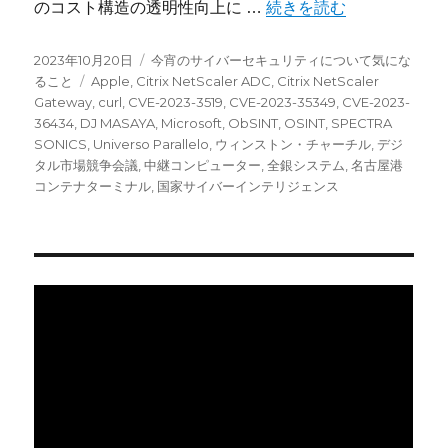
“今宵のサイバーセキュリテ
のコスト構造の透明性向上に …
続きを読む
投
カ
2023年10月20日
今宵のサイバーセキュリティについて気にな
稿
タ
テ
ること
Apple
,
Citrix NetScaler ADC
,
Citrix NetScaler
日:
グ
ゴ
Gateway
,
curl
,
CVE-2023-3519
,
CVE-2023-35349
,
CVE-2023-
リ
36434
,
DJ MASAYA
,
Microsoft
,
ObSINT
,
OSINT
,
SPECTRA
ー
SONICS
,
Universo Parallelo
,
ウィンストン・チャーチル
,
デジ
タル市場競争会議
,
中継コンピューター
,
全銀システム
,
名古屋港
コンテナターミナル
,
国家サイバーインテリジェンス