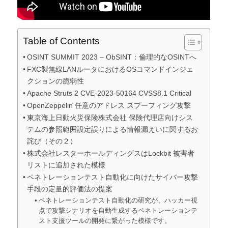
Table of Contents
OSINT SUMMIT 2023 – ObSINT：倫理的なOSINTへ
FXC製無線LANルータにおけるOSコマンドインジェ
クションの脆弱性
Apache Struts 2 CVE-2023-50164 CVSS8.1 Critical
OpenZeppelin 任意のアドレス スプーフィング攻撃
東京海上日動火災保険株式会社 保険代理店向けシス
テムの参照範囲設定誤りによる情報漏えいに関するお
詫び（その２）
株式会社レスターホールディングスはLockbit 被害者
リストに追加された模様
ペネトレーションテスト自動化に向けたサイバー攻撃
手段の定量的評価法の提案
ペネトレーションテスト自動化の研究が、ハッカー視
点で攻撃シナリオを自動生成するペネトレーションテ
スト支援ツールの開発に繋がった模様です。