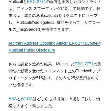
Multicallと
ERC-2771
の両方を実装したコントラクト
は、アドレス スプーフィングに対して脆弱です。攻
撃者は、悪意のあるcalldataをリクエストにラップ
し、Multicallのdelegatecall機能を使って、サブコー
ルの_msgSender()を操作できます。
Arbitrary Address Spoofing Attack: ERC2771Context
Multicall Public Disclosure
さらに調査を進めた結果、Multicallと
ERC-2771
の脆
弱性の影響を受けたメインネット上のThirdwebデプ
ロイトークンが515あり、そのうち25が悪用されて
いた模様です。
HXA
と
WFCA
はどちらも取引所に上場しており、価
格は大きく下落しました。