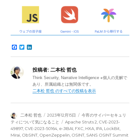
F
T
L
a
w
i
c
i
n
e
t
k
b
t
e
投稿者:
二本松 哲也
o
e
d
o
r
I
Think Security, Narrative Intelligence ※個人の見解で
k
n
あり、所属組織とは無関係です。
二本松 哲也 のすべての投稿を表示
投
投
カ
二本松 哲也
2023年12月15日
今宵のサイバーセキュリ
稿
稿
テ
タ
ティについて気になること
Apache Struts 2
,
CVE-2023-
者
日:
ゴ
グ
49897
,
CVE-2023-50164
,
e-JIBAI
,
FXC
,
HXA
,
IPA
,
LockBit
,
リ
Mirai
,
ObSINT
,
OpenZeppelin
,
OSINT
,
SANS OSINT Summit