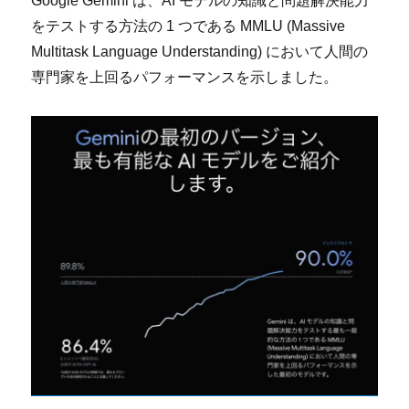
Google Gemini は、AI モデルの知識と問題解決能力
をテストする方法の 1 つである MMLU (Massive
Multitask Language Understanding) において人間の
専門家を上回るパフォーマンスを示しました。