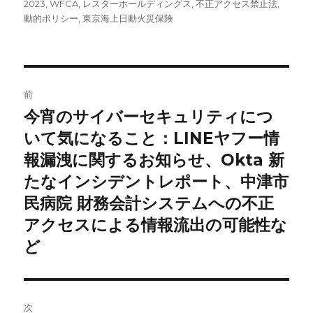
ー
2023
,
WFCA
,
レスターホールディングス
,
不正アクセス禁止法
,
動的ポリシー
,
東京海上日動火災保険
投
前
稿
今宵のサイバーセキュリティにつ
前
の
いて気になること：LINEヤフー情
ナ
投
報漏洩に関するお知らせ、Okta 新
ビ
稿:
たなインシデントレポート、中津市
ゲ
民病院 財務会計システムへの不正
アクセスによる情報流出の可能性な
ー
ど
シ
ョ
次