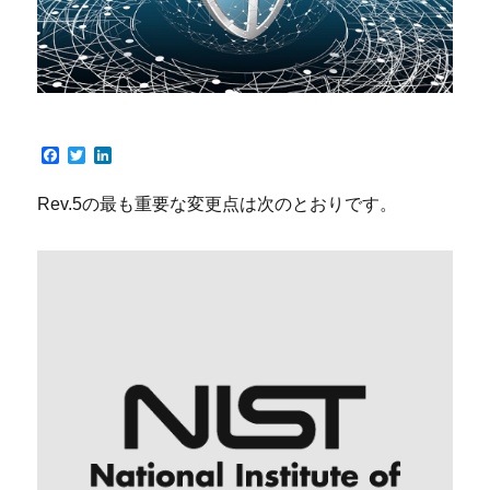
F
T
L
a
w
i
c
i
n
Rev.5の最も重要な変更点は次のとおりです。
e
t
k
b
t
e
o
e
d
o
r
I
k
n