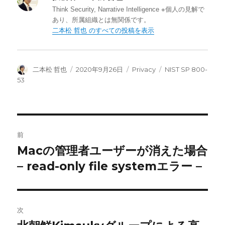
o
r
I
Think Security, Narrative Intelligence ※個人の見解で
k
n
あり、所属組織とは無関係です。
二本松 哲也 のすべての投稿を表示
投
投
カ
タ
二本松 哲也
2020年9月26日
Privacy
NIST SP 800-
稿
稿
テ
グ
53
者
日:
ゴ
リ
ー
投
前
稿
Macの管理者ユーザーが消えた場合
前
の
– read-only file systemエラー –
ナ
投
ビ
稿:
ゲ
次