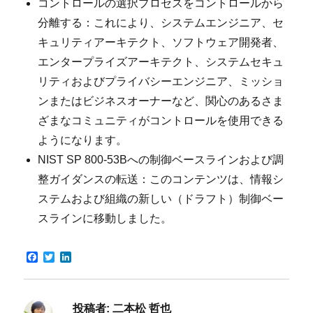
コントロールの選択プロセスをコントロールから
分離する：これにより、システムエンジニア、セ
キュリティアーキテクト、ソフトウェア開発者、
エンタープライズアーキテクト、システムセキュ
リティおよびプライバシーエンジニア、ミッショ
ンまたはビジネスオーナーなど、関心のあるさま
ざまなコミュニティがコントロールを使用できる
ようになります。
NIST SP 800-53Bへの制御ベースラインおよび調
整ガイダンスの転送：このコンテンツは、情報シ
ステムおよび組織の新しい（ドラフト）制御ベー
スラインに移動しました。
F
T
L
a
w
i
c
i
n
e
t
k
b
t
e
投稿者:
二本松 哲也
o
e
d