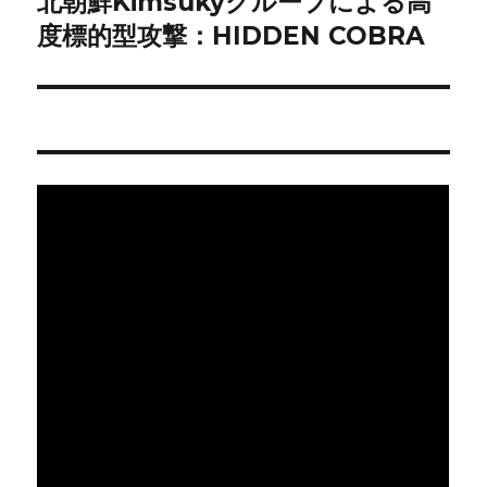
北朝鮮Kimsukyグループによる高
次
ー
の
度標的型攻撃：HIDDEN COBRA
シ
投
稿:
ョ
ン