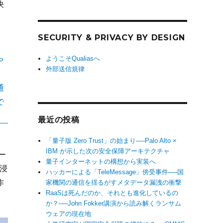
決
SECURITY & PRIVACY BY DESIGN
ようこそQualiasへ
外部送信規律
最近の投稿
「量子版 Zero Trust」の始まり──Palo Alto ×
IBM が示した次の安全保障アーキテクチャ
ー
量子インターネットの構想から実装へ
で浸
ハッカーによる「TeleMessage」傍受事件──国
作
家機関の通信を揺るがすメタデータ漏洩の衝撃
RaaSは死んだのか、それとも進化しているの
か？──John Fokker講演から読み解くランサム
ウェアの現在地