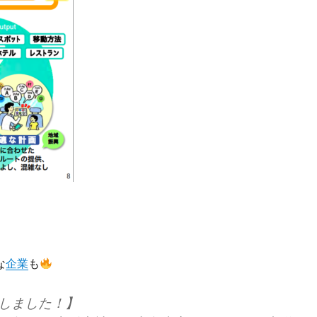
な
企業
も
しました！】