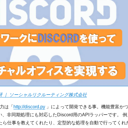
研 ｜ ソーシャルリクルーティング株式会社
魅力は「
http://discord.py
」によって開発できる事。機能豊富か
、非同期処理にも対応したDiscord用のAPIラッパーです。 例
したら仕事を教えてくれたり、定型的な処理を自動で行ってくれ