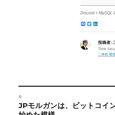
Discord + MySQL I
F
T
L
a
w
i
c
i
n
e
t
k
b
t
e
投稿者:
o
e
d
o
r
I
Think Se
k
n
二本松 哲
投
前
稿
JPモルガンは、ビットコイ
前
の
ナ
始めた模様