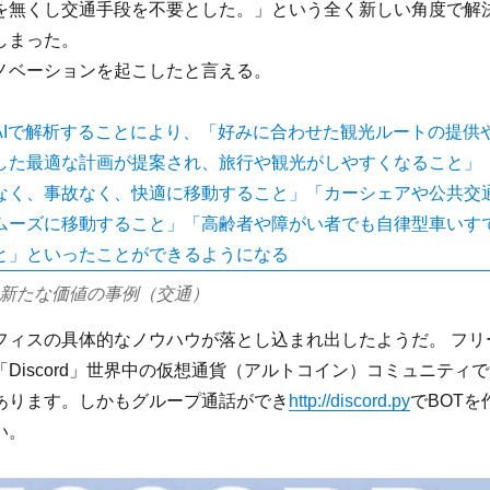
を無くし交通手段を不要とした。」という全く新しい角度で解
しまった。
ノベーションを起こしたと言える。
 5.0 新たな価値の事例（交通）
フィスの具体的なノウハウが落とし込まれ出したようだ。 フリ
Discord」世界中の仮想通貨（アルトコイン）コミュニティ
あります。しかもグループ通話ができ
http://discord.py
でBOTを
い。