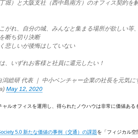
丁堀）と大阪支社（西中島南方）のオフィス契約を
こがれ、自分の城、みんなと集まる場所が欲しい等
を断ち切り決断
く悲しいが後悔はしていない
は、いずれお客様と社員に還元したい！
白潟総研 代表 ｜ 中小ベンチャー企業の社長を元気に
ta)
May 12, 2020
チャルオフィスを運用し、得られたノウハウは非常に価値ある
ociety 5.0 新たな価値の事例（交通）の課題
を「フィジカル空