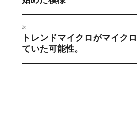
投
ビ
稿:
ゲ
次
ー
トレンドマイクロがマイクロ
次
の
ていた可能性。
シ
投
ョ
稿:
ン