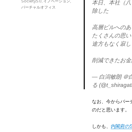
タ
Society5.0
,
イノベーション
,
本日、本社（八
ゴ
グ
バーチャルオフィス
除した
リ
ー
高層ビルへのあ
たくさんの思い
途方もなく寂し
削減できたお金
— 白潟敏朗 ＠
る (@t_shiraga
なお、今からバー
のだと思います。
しかも、
内閣府のS