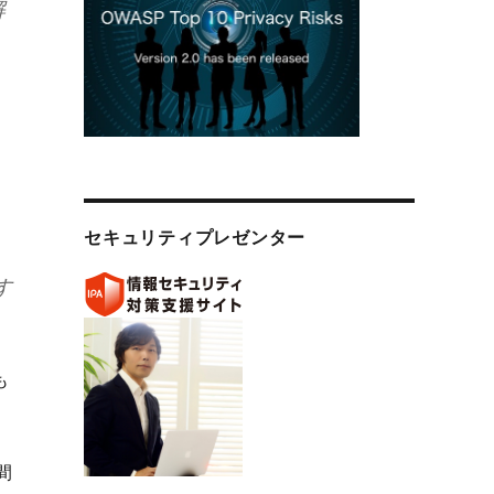
解
、
セキュリティプレゼンター
す
も
間