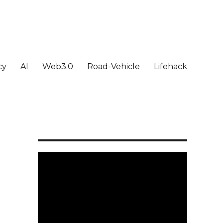
cy
AI
Web3.0
Road-Vehicle
Lifehack