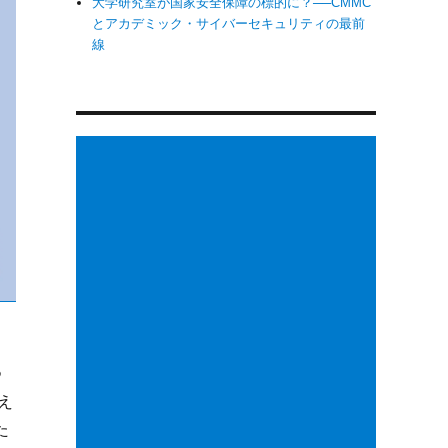
大学研究室が国家安全保障の標的に？──CMMC
とアカデミック・サイバーセキュリティの最前
線
つ
え
た