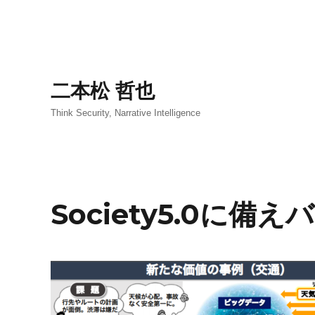
二本松 哲也
Think Security, Narrative Intelligence
Society5.0に