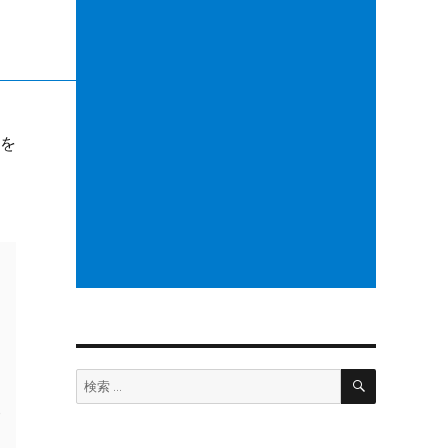
）を
う
検
検
索
索: