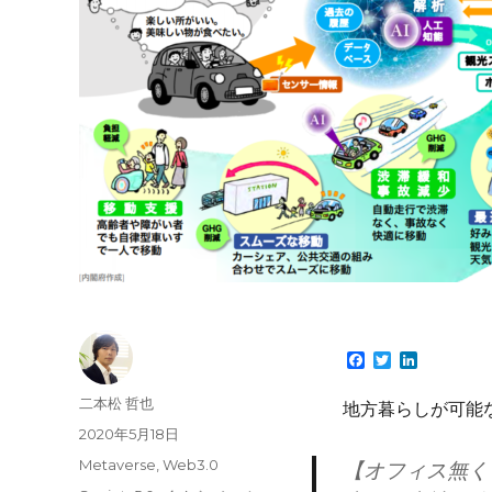
F
T
L
a
w
i
c
i
n
投
二本松 哲也
地方暮らしが可能
e
t
k
稿
b
t
e
投
2020年5月18日
o
e
d
者
稿
カ
Metaverse
,
Web3.0
o
r
I
【オフィス無く
日:
k
n
テ