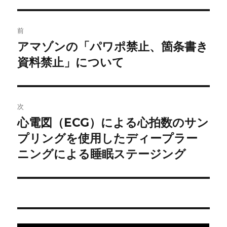
投
前
稿
アマゾンの「パワポ禁止、箇条書き
前
の
資料禁止」について
ナ
投
ビ
稿:
ゲ
次
心電図（ECG）による心拍数のサン
次
ー
の
プリングを使用したディープラー
シ
投
ニングによる睡眠ステージング
稿:
ョ
ン