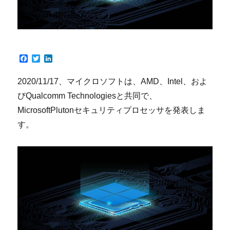
F
T
L
a
w
i
c
i
n
2020/11/17、マイクロソフトは、AMD、Intel、およ
e
t
k
b
t
e
びQualcomm Technologiesと共同で、
o
e
d
o
r
I
MicrosoftPlutonセキュリティプロセッサを発表しま
k
n
す。