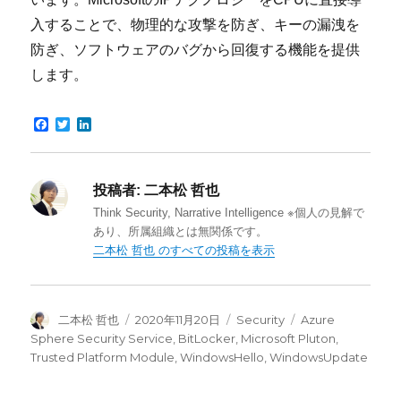
入することで、物理的な攻撃を防ぎ、キーの漏洩を
防ぎ、ソフトウェアのバグから回復する機能を提供
します。
F
T
L
a
w
i
c
i
n
e
t
k
b
t
e
投稿者:
二本松 哲也
o
e
d
o
r
I
Think Security, Narrative Intelligence ※個人の見解で
k
n
あり、所属組織とは無関係です。
二本松 哲也 のすべての投稿を表示
投
投
カ
タ
二本松 哲也
2020年11月20日
Security
Azure
稿
稿
テ
グ
Sphere Security Service
,
BitLocker
,
Microsoft Pluton
,
者
日:
ゴ
Trusted Platform Module
,
WindowsHello
,
WindowsUpdate
リ
ー