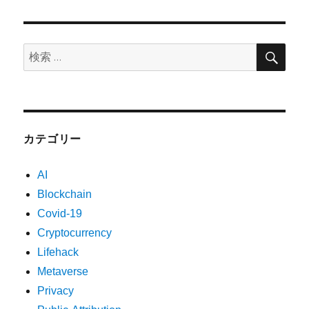
検
検
索
索:
カテゴリー
AI
Blockchain
Covid-19
Cryptocurrency
Lifehack
Metaverse
Privacy