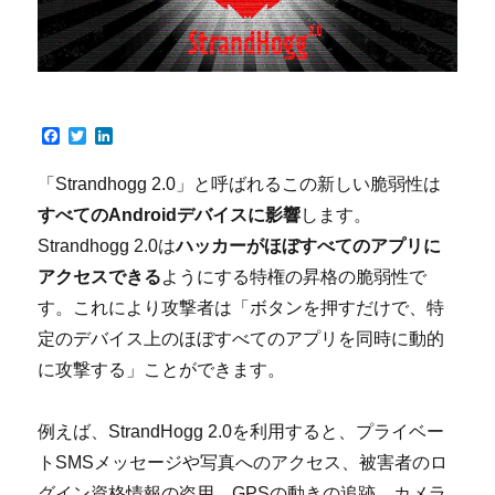
F
T
L
a
w
i
c
i
n
「Strandhogg 2.0」と呼ばれるこの新しい脆弱性は
e
t
k
b
t
e
すべてのAndroidデバイスに影響
します。
o
e
d
o
r
I
Strandhogg 2.0は
ハッカーがほぼすべてのアプリに
k
n
アクセスできる
ようにする特権の昇格の脆弱性で
す。これにより攻撃者は「ボタンを押すだけで、特
定のデバイス上のほぼすべてのアプリを同時に動的
に攻撃する」ことができます。
例えば、StrandHogg 2.0を利用すると、プライベー
トSMSメッセージや写真へのアクセス、被害者のロ
グイン資格情報の盗用、GPSの動きの追跡、カメラ