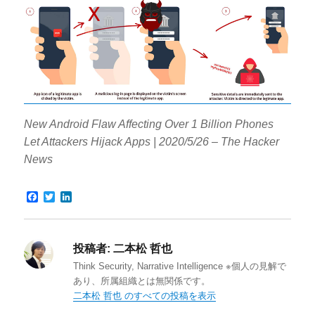
New Android Flaw Affecting Over 1 Billion Phones
Let Attackers Hijack Apps | 2020/5/26 – The Hacker
News
F
T
L
a
w
i
c
i
n
e
t
k
b
t
e
投稿者:
二本松 哲也
o
e
d
o
r
I
Think Security, Narrative Intelligence ※個人の見解で
k
n
あり、所属組織とは無関係です。
二本松 哲也 のすべての投稿を表示