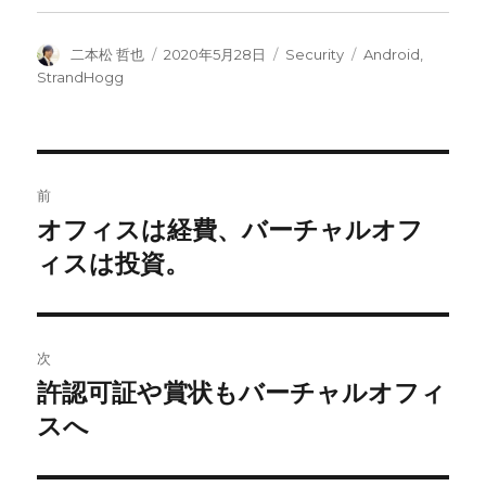
投
投
カ
タ
二本松 哲也
2020年5月28日
Security
Android
,
稿
稿
テ
グ
StrandHogg
者
日:
ゴ
リ
ー
投
前
稿
オフィスは経費、バーチャルオフ
前
の
ィスは投資。
ナ
投
ビ
稿:
ゲ
次
許認可証や賞状もバーチャルオフィ
次
ー
の
スへ
シ
投
稿: