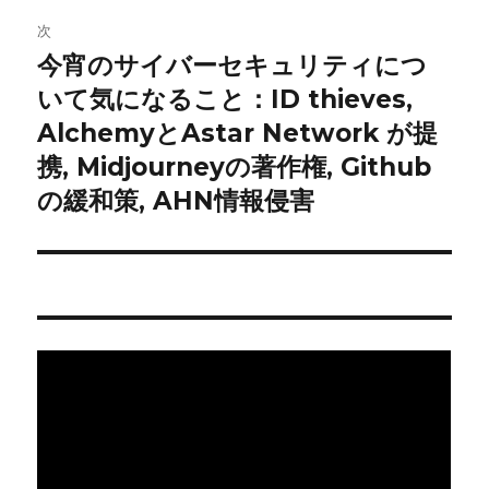
ゲ
次
今宵のサイバーセキュリティにつ
次
ー
の
いて気になること：ID thieves,
シ
投
AlchemyとAstar Network が提
稿:
ョ
携, Midjourneyの著作権, Github
の緩和策, AHN情報侵害
ン