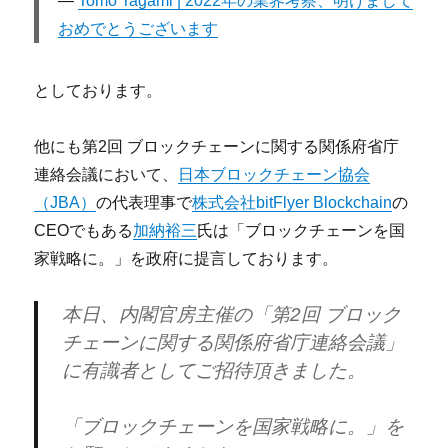
Tomo Tagami | 2022年の業界考察、明けまして
おめでとうございます
としております。
他にも第2回 ブロックチェーンに関する関係府省庁
連絡会議において、
日本ブロックチェーン協会
（JBA）
の代表理事で
株式会社bitFlyer Blockchain
の
CEOでもある
加納裕三
氏は「ブロックチェーンを国
家戦略に。」を政府に提言しております。
本日、内閣官房主催の「第2回 ブロック
チェーンに関する関係府省庁連絡会議」
に有識者としてご招待頂きました。
「ブロックチェーンを国家戦略に。」を