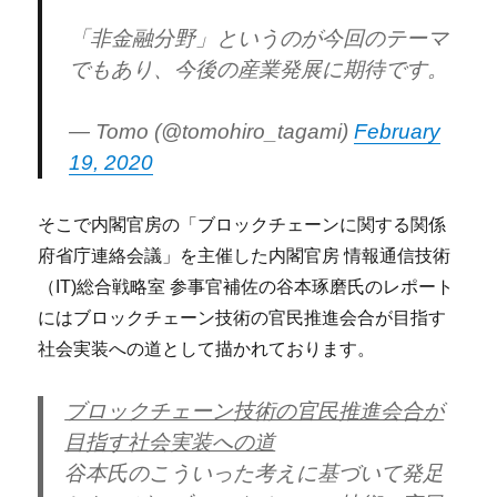
「非金融分野」というのが今回のテーマ
でもあり、今後の産業発展に期待です。
— Tomo (@tomohiro_tagami)
February
19, 2020
そこで内閣官房の「ブロックチェーンに関する関係
府省庁連絡会議」を主催した内閣官房 情報通信技術
（IT)総合戦略室 参事官補佐の谷本琢磨氏のレポート
にはブロックチェーン技術の官民推進会合が目指す
社会実装への道として描かれております。
ブロックチェーン技術の官民推進会合が
目指す社会実装への道
谷本氏のこういった考えに基づいて発足