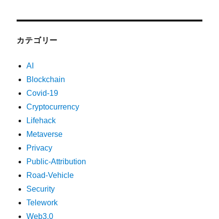
カテゴリー
AI
Blockchain
Covid-19
Cryptocurrency
Lifehack
Metaverse
Privacy
Public-Attribution
Road-Vehicle
Security
Telework
Web3.0