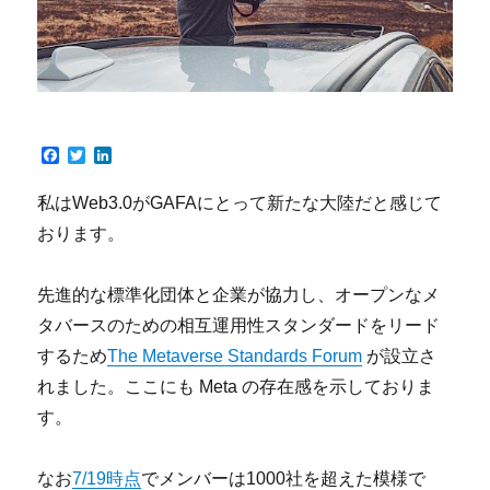
F
T
L
a
w
i
c
i
n
私はWeb3.0がGAFAにとって新たな大陸だと感じて
e
t
k
b
t
e
おります。
o
e
d
o
r
I
k
n
先進的な標準化団体と企業が協力し、オープンなメ
タバースのための相互運用性スタンダードをリード
するため
The Metaverse Standards Forum
が設立さ
れました。ここにも Meta の存在感を示しておりま
す。
なお
7/19時点
でメンバーは1000社を超えた模様で