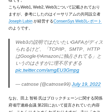
様です。
こちらWeb1, Web2, Web3について記載されており
ますが、参考にしたのはイーサリアムの共同設立者
Joseph Lubin
が経営する
ConsenSys Web3レポート
のようです。
Web3の説明ではだいたいGAFAがディス
られるけど、「TCP/IP、SMTP、HTTP
はGoogleやAmazonに独占されてる」と
いうのはさすがに理不尽すぎる
pic.twitter.com/amgEU3Gmpg
— catnose (@catnose99)
July 19, 2022
なお、田上 智裕 氏はブロックチェーンに関する関係
府省庁連絡会議 第2回において提言されていた内容