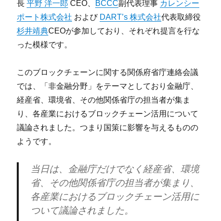
長
平野 洋一郎
CEO、
BCCC
副代表理事
カレンシー
ポート株式会社
および
DART’s 株式会社
代表取締役
杉井靖典
CEOが参加しており、それぞれ提言を行な
った模様です。
このブロックチェーンに関する関係府省庁連絡会議
では、「非金融分野」をテーマとしており金融庁、
経産省、環境省、その他関係省庁の担当者が集ま
り、各産業におけるブロックチェーン活用について
議論されました。つまり国策に影響を与えるものの
ようです。
当日は、金融庁だけでなく経産省、環境
省、その他関係省庁の担当者が集まり、
各産業におけるブロックチェーン活用に
ついて議論されました。