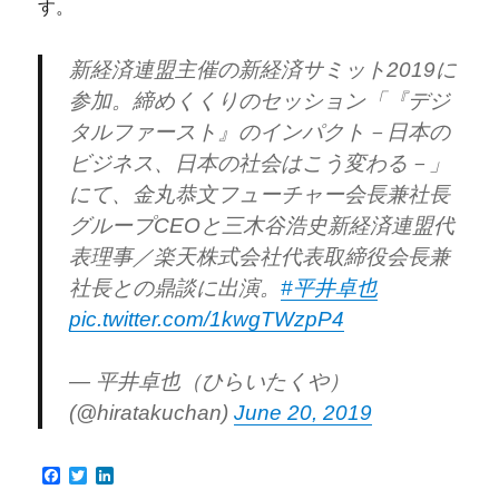
す。
新経済連盟主催の新経済サミット2019に
参加。締めくくりのセッション「『デジ
タルファースト』のインパクト－日本の
ビジネス、日本の社会はこう変わる－」
にて、金丸恭文フューチャー会長兼社長
グループCEOと三木谷浩史新経済連盟代
表理事／楽天株式会社代表取締役会長兼
社長との鼎談に出演。
#平井卓也
pic.twitter.com/1kwgTWzpP4
— 平井卓也（ひらいたくや）
(@hiratakuchan)
June 20, 2019
F
T
L
a
w
i