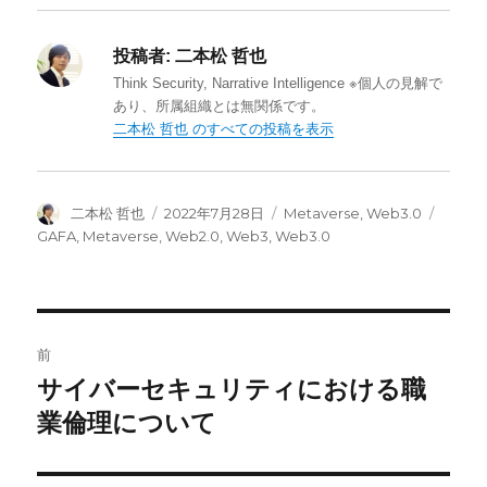
c
i
n
e
t
k
b
t
e
投稿者:
二本松 哲也
o
e
d
o
r
I
Think Security, Narrative Intelligence ※個人の見解で
k
n
あり、所属組織とは無関係です。
二本松 哲也 のすべての投稿を表示
投
投
カ
タ
二本松 哲也
2022年7月28日
Metaverse
,
Web3.0
稿
稿
テ
グ
GAFA
,
Metaverse
,
Web2.0
,
Web3
,
Web3.0
者
日:
ゴ
リ
ー
投
前
稿
サイバーセキュリティにおける職
前
の
業倫理について
ナ
投
ビ
稿: