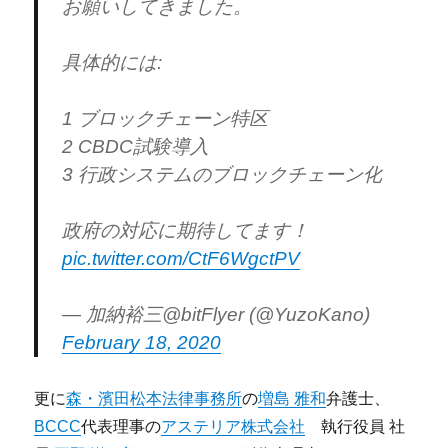
お願いしてきました。
具体的には:
1 ブロックチェーン特区
2 CBDC試験導入
3 行政システムのブロックチェーン化
政府の対応に期待してます！
pic.twitter.com/CtF6WgctPV
— 加納裕三@bitFlyer (@YuzoKano)
February 18, 2020
更に
森・濱田松本法律事務所
の
増島 雅和
弁護士、
BCCC
代表理事の
アステリア株式会社
執行役員 社