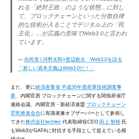
れる「絶対王政」のような状態…に対し
て、ブロックチェーンといった分散自律
的な技術が入ることでデジタル上の「民
主化」…が広義の意味でWeb3.0と言われ
ています。
自民党 | 河野太郎×渡辺創太 Web3.0を語る
「新しい資本主義はWeb3.0だ！」
また、更に
経済産業省 平成30年度産業技術調査事
業
、内閣官房 ブロックチェーンに関する関係府省庁
連絡会議、内閣官房・新経済連盟
ブロックチェーン
官民推進会合
に有識者兼オブザーバーとして参画し
てきた
株式会社techtec
代表取締役CEO
田上 智裕
氏
もWeb3がGAFAに対抗する手段として捉えている模