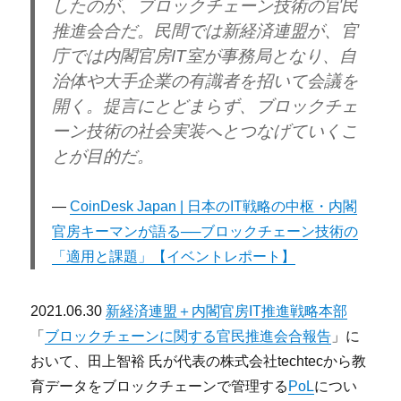
したのが、ブロックチェーン技術の官民
推進会合だ。民間では新経済連盟が、官
庁では内閣官房IT室が事務局となり、自
治体や大手企業の有識者を招いて会議を
開く。提言にとどまらず、ブロックチェ
ーン技術の社会実装へとつなげていくこ
とが目的だ。
CoinDesk Japan | 日本のIT戦略の中枢・内閣
官房キーマンが語る──ブロックチェーン技術の
「適用と課題」【イベントレポート】
2021.06.30
新経済連盟＋内閣官房IT推進戦略本部
「
ブロックチェーンに関する官民推進会合報告
」に
おいて、田上智裕 氏が代表の株式会社techtecから教
育データをブロックチェーンで管理する
PoL
につい