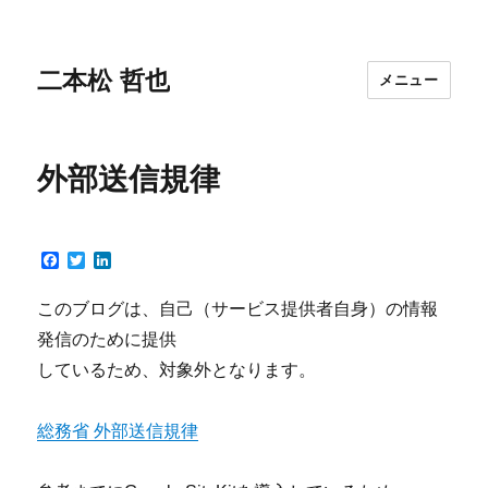
二本松 哲也
メニュー
外部送信規律
F
T
L
a
w
i
c
i
n
このブログは、自己（サービス提供者自身）の情報
e
t
k
b
t
e
発信のために提供
o
e
d
o
r
I
しているため、対象外となります。
k
n
総務省 外部送信規律