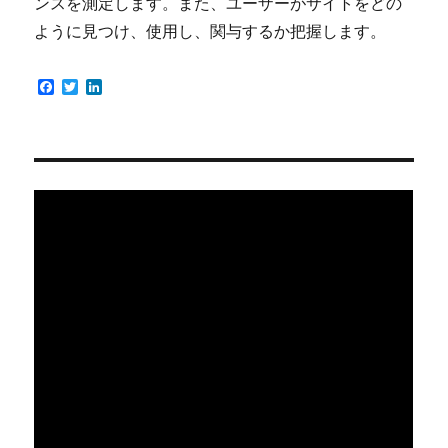
ンスを測定します。また、ユーザーがサイトをどの
ように見つけ、使用し、関与するか把握します。
F
T
L
a
w
i
c
i
n
e
t
k
b
t
e
o
e
d
o
r
I
k
n