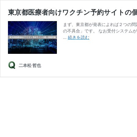
東京都医療者向けワクチン予約サイトの個人情
まず、東京都が発表によれば２つの問
の不具合」です。 なお受付システムが
東
…
続きを読む
京
都
医
療
二本松 哲也
者
向
け
ワ
ク
チ
ン
予
約
サ
イ